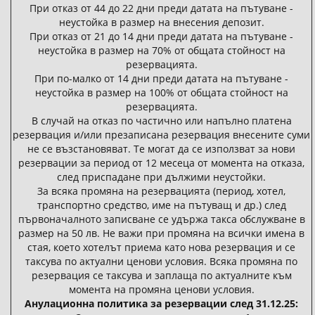
При отказ от 44 до 22 дни преди датата на пътуване -
неустойка в размер на внесения депозит.
При отказ от 21 до 14 дни преди датата на пътуване -
неустойка в размер на 70% от общата стойност на
резервацията.
При по-малко от 14 дни преди датата на пътуване -
неустойка в размер на 100% от общата стойност на
резервацията.
В случай на отказ по частично или напълно платена
резервация и/или презаписана резервация внесените суми
не се възстановяват. Те могат да се използват за нови
резервации за период от 12 месеца от момента на отказа,
след приспадане при дължими неустойки.
За всяка промяна на резервацията (период, хотел,
транспортно средство, име на пътуващ и др.) след
първоначалното записване се удържа такса обслужване в
размер на 50 лв. Не важи при промяна на всички имена в
стая, което хотелът приема като нова резервация и се
таксува по актуални ценови условия. Всяка промяна по
резервация се таксува и заплаща по актуалните към
момента на промяна ценови условия.
Анулационна политика за резервации след 31.12.25: