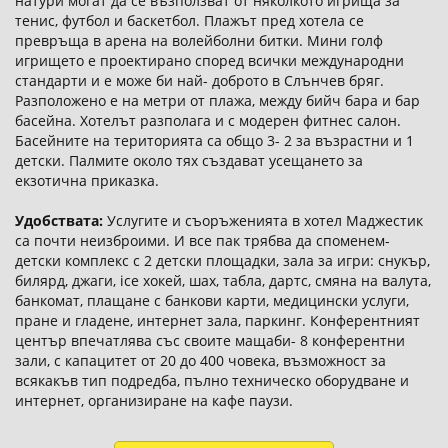
натури могат да се възползват от няколкото игрища за
тенис, футбол и баскетбол. Плажът пред хотела се
превръща в арена на волейболни битки. Мини голф
игрището е проектирано според всички международни
стандарти и е може би най- доброто в Слънчев бряг.
Разположено е на метри от плажа, между бийч бара и бар
басейна. Хотелът разполага и с модерен фитнес салон.
Басейните на територията са общо 3- 2 за възрастни и 1
детски. Палмите около тях създават усещането за
екзотична приказка.
Удобствата:
Услугите и съоръженията в хотел Маджестик
са почти неизброими. И все пак трябва да споменем-
детски комплекс с 2 детски площадки, зала за игри: снукър,
билярд, джаги, ice хокей, шах, табла, дартс, смяна на валута,
банкомат, плащане с банкови карти, медицински услуги,
пране и гладене, интернет зала, паркинг. Конферентният
център впечатлява със своите мащаби- 8 конферентни
зали, с капацитет от 20 до 400 човека, възможност за
всякакъв тип подредба, пълно техническо оборудване и
интернет, организиране на кафе паузи.