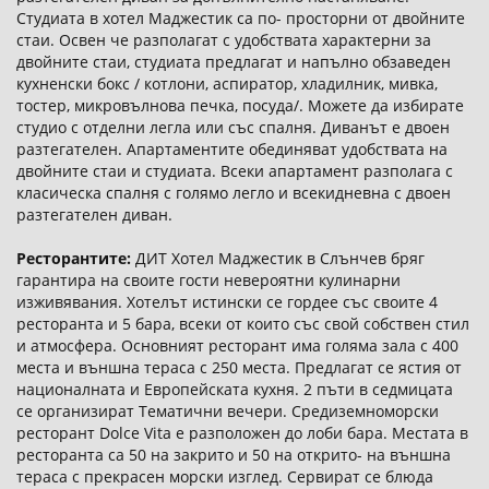
Студиата в хотел Маджестик са по- просторни от двойните
стаи. Освен че разполагат с удобствата характерни за
двойните стаи, студиата предлагат и напълно обзаведен
кухненски бокс / котлони, аспиратор, хладилник, мивка,
тостер, микровълнова печка, посуда/. Можете да избирате
студио с отделни легла или със спалня. Диванът е двоен
разтегателен. Апартаментите обединяват удобствата на
двойните стаи и студиата. Всеки апартамент разполага с
класическа спалня с голямо легло и всекидневна с двоен
разтегателен диван.
Ресторантите:
ДИТ Хотел Маджестик в Слънчев бряг
гарантира на своите гости невероятни кулинарни
изживявания. Хотелът истински се гордее със своите 4
ресторанта и 5 бара, всеки от които със свой собствен стил
и атмосфера. Основният ресторант има голяма зала с 400
места и външна тераса с 250 места. Предлагат се ястия от
националната и Европейската кухня. 2 пъти в седмицата
се организират Тематични вечери. Средиземноморски
ресторант Dolce Vita е разположен до лоби бара. Местата в
ресторанта са 50 на закрито и 50 на открито- на външна
тераса с прекрасен морски изглед. Сервират се блюда