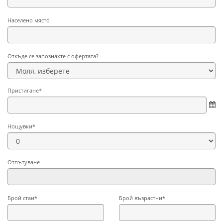
Населено място
Откъде се запознахте с офертата?
Пристигане*
Нощувки*
Отпътуване
Брой стаи*
Брой възрастни*