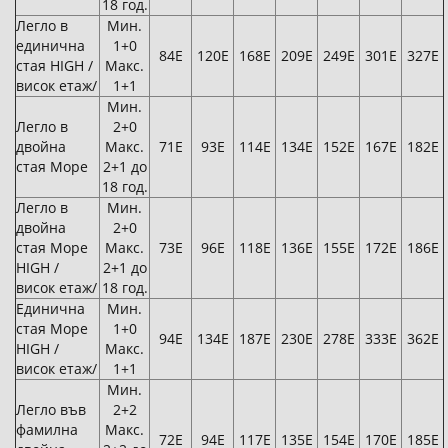
18 год.
Легло в
Мин.
единична
1+0
84Е
120Е
168Е
209Е
249Е
301Е
327Е
стая HIGH /
Макс.
висок етаж/
1+1
Мин.
Легло в
2+0
двойна
Макс.
71Е
93Е
114Е
134Е
152Е
167Е
182Е
стая Море
2+1 до
18 год.
Легло в
Мин.
двойна
2+0
стая Море
Макс.
73Е
96Е
118Е
136Е
155Е
172Е
186Е
HIGH /
2+1 до
висок етаж/
18 год.
Единична
Мин.
стая Море
1+0
94Е
134Е
187Е
230Е
278Е
333Е
362Е
HIGH /
Макс.
висок етаж/
1+1
Мин.
Легло във
2+2
фамилна
Макс.
72Е
94Е
117Е
135Е
154Е
170Е
185Е