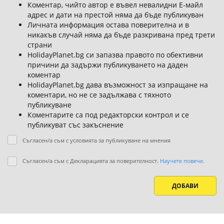
Коментар, чийто автор е въвел невалидни Е-майл
адрес и дати на престой няма да бъде публикуван
Личната информация остава поверителна и в
никакъв случай няма да бъде разкривана пред трети
страни
HolidayPlanet.bg си запазва правото по обективни
причини да задържи публикуването на даден
коментар
HolidayPlanet.bg дава възможност за изпращане на
коментари, но не се задължава с тяхното
публикуване
Коментарите са под редакторски контрол и се
публикуват със закъснение
Съгласен/а съм с условията за публикуване на мнения
Съгласен/а съм с Декларацията за поверителност.
Научете повече.
ДОБАВИ