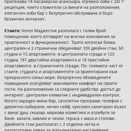
притежава 14 пасажерски асансьора, огромно лоби с 24/ 7
рецепция, чиито служители са винаги на разположение,
елегантен лоби бар с безупречно обслужване и бърз
безжичен интернет.
Стаите:
Хотел Маджестик разполага с голям брой
помещения, които отговарят на всички изисквания за
практичност и функционалност. Трите хотелски блока-
централен и 2 странични обединяват 339 двойни стаи, 50
студиа и 15 апартамента- в централната сграда и 123
студиа, 187 двустайни апартамента и 18 тристайни
апартамента- в страничните сгради. По- голямата част от
стаите, студиата и апартаментите са ориентирани към
прекрасното синьо море. Безупречно обзаведените
помещения осигуряват максимален комфорт на своите
гости. На разположение са следните удобства: достъп до
интернет, централен климатик с индивидуален контрол,
богато зареден мини бар, сателитни програми, телефон с
директно набиране, личен сейф, луксозен санитарен възел
с вана/ душ, сешоар, маркова козметика и атрибути за
баня- халати, хавлии и чехли, тераса с маса и столове.
Двойните стаи разполагат с 2 отделни легла и
разтегателен диван за допълнително настаняване.