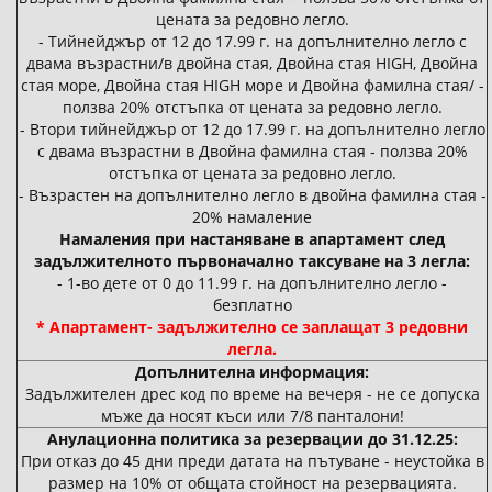
цената за редовно легло.
- Тийнейджър от 12 до 17.99 г. на допълнително легло с
двама възрастни/в двойна стая, Двойна стая HIGH, Двойна
стая море, Двойна стая HIGH море и Двойна фамилна стая/ -
ползва 20% отстъпка от цената за редовно легло.
- Втори тийнейджър от 12 до 17.99 г. на допълнително легло
с двама възрастни в Двойна фамилна стая - ползва 20%
отстъпка от цената за редовно легло.
- Възрастен на допълнително легло в двойна фамилна стая -
20% намаление
Намаления при настаняване в апартамент след
задължителното първоначално таксуване на 3 легла:
- 1-во дете от 0 до 11.99 г. на допълнително легло -
безплатно
* Апартамент- задължително се заплащат 3 редовни
легла.
Допълнителна информация:
Задължителен дрес код по време на вечеря - не се допуска
мъже да носят къси или 7/8 панталони!
Анулационна политика за резервации до 31.12.25:
При отказ до 45 дни преди датата на пътуване - неустойка в
размер на 10% от общата стойност на резервацията.