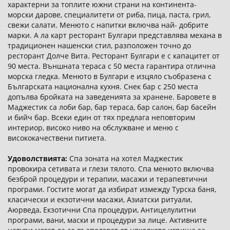
характерни за топлите южни страни на континента-
морски дарове, специалитети от риба, пица, паста, грил,
свежи салати. Менюто с напитки включва най- добрите
марки. А ла карт ресторант Булгари представлява механа в
традиционен нашенски стил, разположен точно до
ресторант Долче Вита. Ресторант Булгари е с капацитет от
90 места. Външната тераса с 50 места гарантира отлична
морска гледка. Менюто в Булгари е изцяло съобразена с
Българската национална кухня. Снек бар с 250 места
допълва бройката на заведенията за хранене. Баровете в
Маджестик са лоби бар, бар тераса, бар салон, бар басейн
и бийч бар. Всеки един от тях предлага неповторим
интериор, високо ниво на обслужване и меню с
висококачествени питиета.
Удоволствията:
Спа зоната на хотел Маджестик
провокира сетивата и глези тялото. Спа менюто включва
безброй процедури и терапии, масажи и терапевтични
програми. Гостите могат да избират измежду Турска баня,
класически и екзотични масажи, Азиатски ритуали,
Аюрведа, Екзотични Спа процедури, Антицелулитни
програми, вани, маски и процедури за лице. Активните