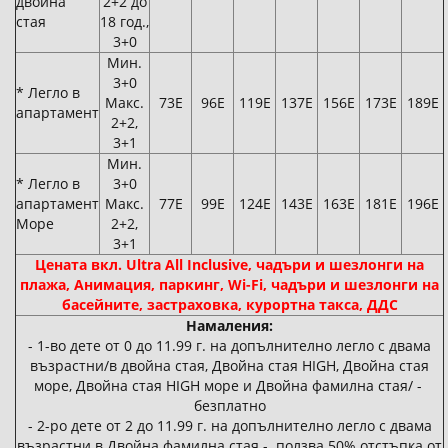
двойна
2+2 до
стая
18
год.
,
3+0
Мин.
3+0
* Легло в
Макс.
73Е
96Е
119Е
137Е
156Е
173Е
189Е
апартамент
2+2,
3+1
Мин.
* Легло в
3+0
апартамент
Макс.
77Е
99Е
124Е
143Е
163Е
181Е
196Е
Море
2+2,
3+1
Цената вкл. Ultra All Inclusive, чадъри и шезлонги на
плажа, Анимация, паркинг, Wi-Fi, чадъри и шезлонги на
басейните, застраховка, курортна такса, ДДС
Намаления:
- 1-во дете от 0 до 11.99 г. на допълнително легло с двама
възрастни/в двойна стая, Двойна стая HIGH, Двойна стая
море, Двойна стая HIGH море и Двойна фамилна стая/ -
безплатно
- 2-ро дете от 2 до 11.99 г. на допълнително легло с двама
възрастни в Двойна фамилна стая - ползва 50% отстъпка от