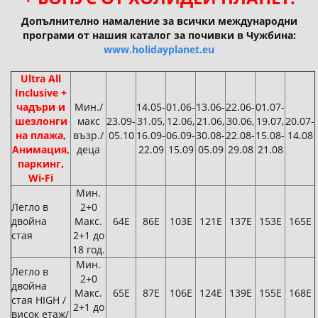
Допълнително намаление за всички международни
програми от нашия каталог за почивки в Чужбина:
www.holidayplanet.eu
Ultra All
Inclusive +
чадъри и
Мин./
14.05-
01.06-
13.06-
22.06-
01.07-
шезлонги
макс
23.09-
31.05,
12.06,
21.06,
30.06,
19.07,
20.07-
на плажа,
възр./
05.10
16.09-
06.09-
30.08-
22.08-
15.08-
14.08
Анимация,
деца
22.09
15.09
05.09
29.08
21.08
паркинг,
Wi-Fi
Мин.
Легло в
2+0
двойна
Макс.
64Е
86Е
103Е
121Е
137Е
153Е
165Е
стая
2+1 до
18 год.
Мин.
Легло в
2+0
двойна
Макс.
65Е
87Е
106Е
124Е
139Е
155Е
168Е
стая HIGH /
2+1 до
висок етаж/