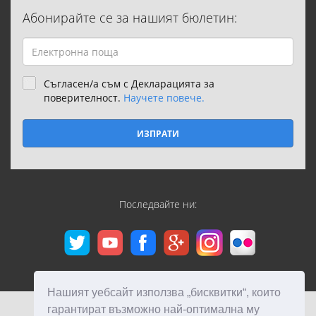
Абонирайте се за нашият бюлетин:
Съгласен/а съм с Декларацията за
поверителност.
Научете повече.
ИЗПРАТИ
Последвайте ни:
Нашият уебсайт използва „бисквитки“, които
гарантират възможно най-оптимална му