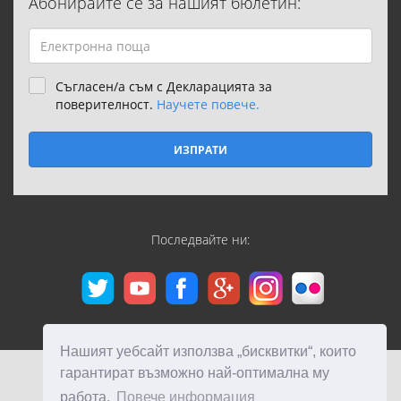
Абонирайте се за нашият бюлетин:
Съгласен/а съм с Декларацията за
поверителност.
Научете повече.
ИЗПРАТИ
Последвайте ни:
Нашият уебсайт използва „бисквитки“, които
гарантират възможно най-оптимална му
работа.
Повече информация