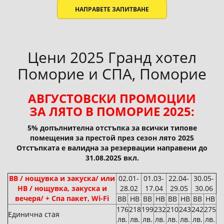
НАПРАВЕТЕ ЗАПИТВАНЕ
Цени 2025 Гранд хотел
Поморие и СПА, Поморие
АВГУСТОВСКИ ПРОМОЦИИ
ЗА ЛЯТО В ПОМОРИЕ 2025:
5% допълнителна отстъпка за всички типове
помещения за престой през сезон лято 2025
Отстъпката е валидна за резервации направени до
31.08.2025 вкл.
BB / нощувка и закуска/ или
02.01-
01.03-
22.04-
30.05-
HB / нощувка, закуска и
28.02
17.04
29.05
30.06
вечеря/ + Спа пакет, Wi-Fi
BB
HB
BB
HB
BB
HB
BB
HB
176
218
199
232
210
243
242
275
Единична стая
лв.
лв.
лв.
лв.
лв.
лв.
лв.
лв.