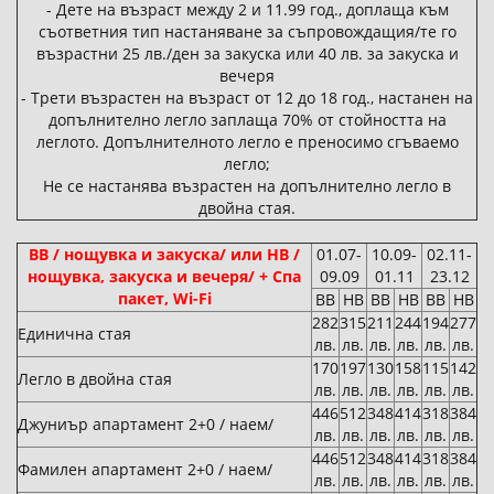
- Дете на възраст между 2 и 11.99 год., доплаща към
съответния тип настаняване за съпровождащия/те го
възрастни 25 лв./ден за закуска или 40 лв. за закуска и
вечеря
- Трети възрастен на възраст от 12 до 18 год., настанен на
допълнително легло заплаща 70% от стойността на
леглото. Допълнителното легло е преносимо сгъваемо
легло;
Не се настанява възрастен на допълнително легло в
двойна стая.
BB / нощувка и закуска/ или HB /
01.07-
10.09-
02.11-
нощувка, закуска и вечеря/ + Спа
09.09
01.11
23.12
пакет, Wi-Fi
BB
HB
BB
HB
BB
HB
282
315
211
244
194
277
Единична стая
лв.
лв.
лв.
лв.
лв.
лв.
170
197
130
158
115
142
Легло в двойна стая
лв.
лв.
лв.
лв.
лв.
лв.
446
512
348
414
318
384
Джуниър апартамент 2+0 / наем/
лв.
лв.
лв.
лв.
лв.
лв.
446
512
348
414
318
384
Фамилен апартамент 2+0 / наем/
лв.
лв.
лв.
лв.
лв.
лв.