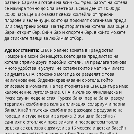
ратан и бармани готови на всичко...Фреш барът на хотела
се намира точно до Спа центъра. Всеки ден от 10.00 до
20.00 часа ще Ви очакват свежи коктейли от пресни
плодове и зеленчуци, които да подсилят организма преди
или след тренировка. На територията на хотела има още 3
бара- открит бар, бийч бар и спортен бар, в който можете
да стискате палци за любимия отбор.
Удоволствията:
СПА и Уелнес зоната в Гранд хотел
Поморие е може би нещото, което дава предимство на
хотела спрямо други подобни хотели. Тя предлага толкова
много удобства и услуги, че хотели които имат към името
си думата СПА, спокойно могат да се разделят с това
наименование, бидейки сравнявани с хотела, който
описваме в момента. На територията на СПА центъра има:
калолечение, луголечение, СПА и Уелнес- Финландска и
Руска сауни, ледена стая, Турска баня, парна баня, разсул
терапия / комбинира кална апликация, солариум и парна
баня/, Кнайп пътека- комбинира разходка с редуване на
горещи и студени вани за крака, 3 външни басейна /
единият е отопляем през зимата и посредством топла
връзка се свързва с джакузи за 16 човека и детски басейн
в самия хотел!/ и 2 вътрешни басейна, солен басейн /