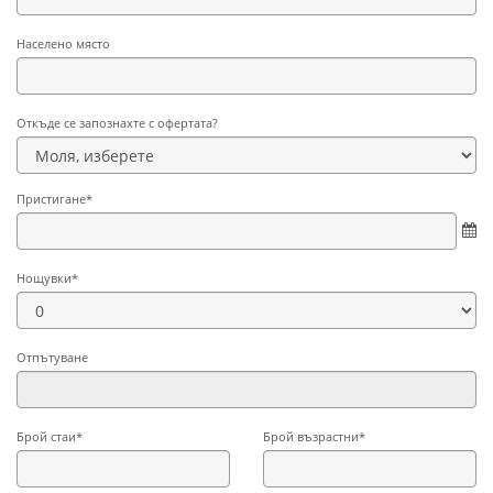
Населено място
Откъде се запознахте с офертата?
Пристигане*
Нощувки*
Отпътуване
Брой стаи*
Брой възрастни*