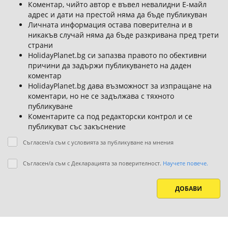
Коментар, чийто автор е въвел невалидни Е-майл
адрес и дати на престой няма да бъде публикуван
Личната информация остава поверителна и в
никакъв случай няма да бъде разкривана пред трети
страни
HolidayPlanet.bg си запазва правото по обективни
причини да задържи публикуването на даден
коментар
HolidayPlanet.bg дава възможност за изпращане на
коментари, но не се задължава с тяхното
публикуване
Коментарите са под редакторски контрол и се
публикуват със закъснение
Съгласен/а съм с условията за публикуване на мнения
Съгласен/а съм с Декларацията за поверителност.
Научете повече.
ДОБАВИ