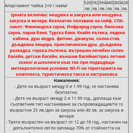
526
592
394
460
360
426
Апартамент Чайка 2+0 / наем/
лв.
лв.
лв.
лв.
лв.
лв.
Цената включва: нощувка и закуска или нощувка,
закуска и вечеря, безплатно ползване на сейф, СПА-
пакет: Финландска сауна, Инфраред сауна, билкова
сауна, парна баня, Турска баня, Кнайп пътека, ледена
кабина, душ ведро, фитнес, джакузи, солна стая,
дъждовна пещера, приключенски душ, дъждовна
разходка, горска пътечка, вътрешен лечебен солен
басейн, детски басейн, външни басейни/през летния
сезон/ и шезлонги към тях при подходящи
метеорологични условия; Wi-Fi на територията на
комплекса, туристическа такса и застраховка
Намаления:
- Дете на възраст между 0 и 1.99 год. се настанява
безплатно;
- Дете на възраст между 2 и 11.99 год., доплаща към
съответния тип настаняване за съпровождащия/те го
възрастни 25 лв./ден за закуска или 40 лв. за закуска и
вечеря
- Трети възрастен на възраст от 12 до 18 год., настанен на
допълнително легло заплаща 70% от стойността на