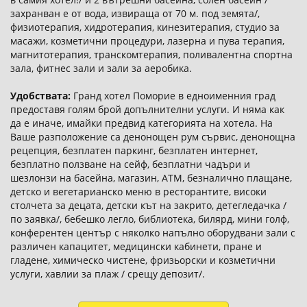
захранван е от вода, извираща от 70 м. под земята/,
физиотерапия, хидротерапия, кинезитерапия, студио за
масажи, козметични процедури, лазерна и пува терапия,
магнитотерапия, транскомтерапия, поливалентна спортна
зала, фитнес зали и зали за аеробика.
Удобствата:
Гранд хотел Поморие в едноименния град
предоставя голям брой допълнителни услуги. И няма как
да е иначе, имайки предвид категорията на хотела. На
Ваше разположение са денонощен рум сървис, денонощна
рецепция, безплатен паркинг, безплатен интернет,
безплатно ползване на сейф, безплатни чадъри и
шезлонзи на басейна, магазин, ATM, безналично плащане,
детско и вегетарианско меню в ресторантите, високи
столчета за децата, детски кът на закрито, детегледачка /
по заявка/, бебешко легло, библиотека, билярд, мини голф,
конферентен център с няколко напълно оборудвани зали с
различен капацитет, медицински кабинети, пране и
гладене, химическо чистене, фризьорски и козметични
услуги, хавлии за плаж / срещу депозит/.