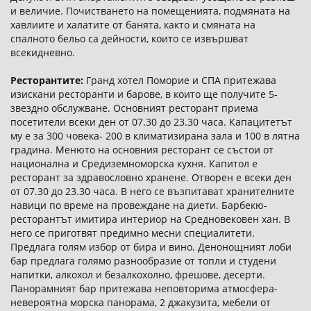
и величие. Почистването на помещенията, подмяната на
хавлиите и халатите от банята, както и смяната на
спалното бельо са дейности, които се извършват
всекидневно.
Ресторантите:
Гранд хотел Поморие и СПА притежава
изискани ресторанти и барове, в които ще получите 5-
звездно обслужване. Основният ресторант приема
посетители всеки ден от 07.30 до 23.30 часа. Капацитетът
му е за 300 човека- 200 в климатизирана зала и 100 в лятна
градина. Менюто на основния ресторант се състои от
национална и Средиземноморска кухня. Капитол е
ресторант за здравословно хранене. Отворен е всеки ден
от 07.30 до 23.30 часа. В него се възпитават хранителните
навици по време на провеждане на диети. Барбекю-
ресторантът имитира интериор на Средновековен хан. В
него се приготвят предимно месни специалитети.
Предлага голям избор от бира и вино. Денонощният лоби
бар предлага голямо разнообразие от топли и студени
напитки, алкохол и безалкохолно, фрешове, десерти.
Панорамният бар притежава неповторима атмосфера-
невероятна морска панорама, 2 джакузита, мебели от