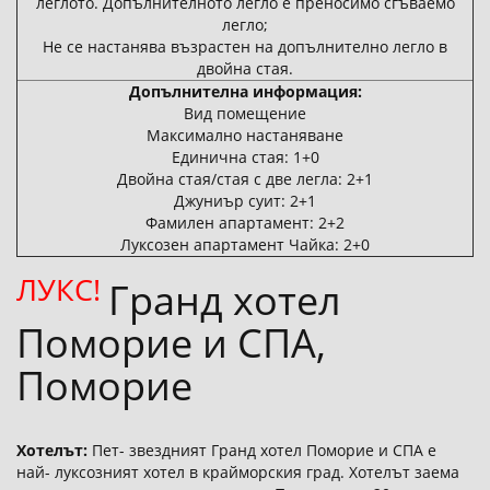
леглото. Допълнителното легло е преносимо сгъваемо
легло;
Не се настанява възрастен на допълнително легло в
двойна стая.
Допълнителна информация:
Вид помещение
Максимално настаняване
Единична стая: 1+0
Двойна стая/стая с две легла: 2+1
Джуниър суит: 2+1
Фамилен апартамент: 2+2
Луксозен апартамент Чайка: 2+0
ЛУКС!
Гранд хотел
Поморие и СПА,
Поморие
Хотелът:
Пет- звездният Гранд хотел Поморие и СПА е
най- луксозният хотел в крайморския град. Хотелът заема