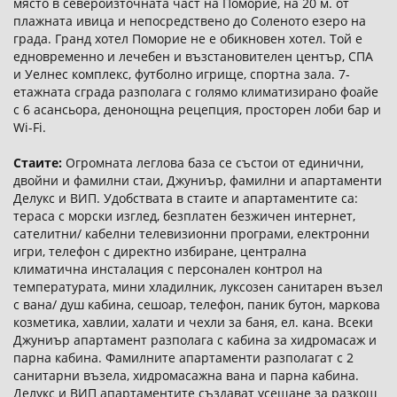
място в североизточната част на Поморие, на 20 м. от
плажната ивица и непосредствено до Соленото езеро на
града. Гранд хотел Поморие не е обикновен хотел. Той е
едновременно и лечебен и възстановителен център, СПА
и Уелнес комплекс, футболно игрище, спортна зала. 7-
етажната сграда разполага с голямо климатизирано фоайе
с 6 асансьора, денонощна рецепция, просторен лоби бар и
Wi-Fi.
Стаите:
Огромната леглова база се състои от единични,
двойни и фамилни стаи, Джуниър, фамилни и апартаменти
Делукс и ВИП. Удобствата в стаите и апартаментите са:
тераса с морски изглед, безплатен безжичен интернет,
сателитни/ кабелни телевизионни програми, електронни
игри, телефон с директно избиране, централна
климатична инсталация с персонален контрол на
температурата, мини хладилник, луксозен санитарен възел
с вана/ душ кабина, сешоар, телефон, паник бутон, маркова
козметика, хавлии, халати и чехли за баня, ел. кана. Всеки
Джуниър апартамент разполага с кабина за хидромасаж и
парна кабина. Фамилните апартаменти разполагат с 2
санитарни възела, хидромасажна вана и парна кабина.
Делукс и ВИП апартаментите създават усещане за разкош