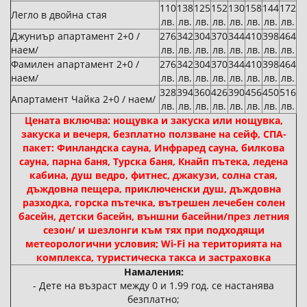
110
138
125
152
130
158
144
172
Легло в двойна стая
лв.
лв.
лв.
лв.
лв.
лв.
лв.
лв.
Джуниър апартамент 2+0 /
276
342
304
370
344
410
398
464
наем/
лв.
лв.
лв.
лв.
лв.
лв.
лв.
лв.
Фамилен апартамент 2+0 /
276
342
304
370
344
410
398
464
наем/
лв.
лв.
лв.
лв.
лв.
лв.
лв.
лв.
328
394
360
426
390
456
450
516
Апартамент Чайка 2+0 / наем/
лв.
лв.
лв.
лв.
лв.
лв.
лв.
лв.
Цената включва: нощувка и закуска или нощувка,
закуска и вечеря, безплатно ползване на сейф, СПА-
пакет: Финландска сауна, Инфраред сауна, билкова
сауна, парна баня, Турска баня, Кнайп пътека, ледена
кабина, душ ведро, фитнес, джакузи, солна стая,
дъждовна пещера, приключенски душ, дъждовна
разходка, горска пътечка, вътрешен лечебен солен
басейн, детски басейн, външни басейни/през летния
сезон/ и шезлонги към тях при подходящи
метеорологични условия; Wi-Fi на територията на
комплекса, туристическа такса и застраховка
Намаления:
- Дете на възраст между 0 и 1.99 год. се настанява
безплатно;