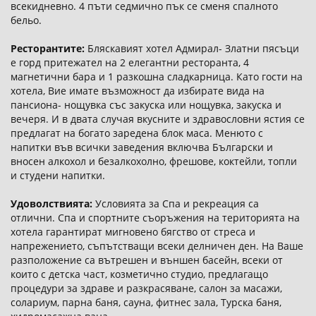
всекидневно. 4 пъти седмично пък се сменя спалното
бельо.
Ресторантите:
Бляскавият хотел Адмирал- Златни пясъци
е горд притежател на 2 елегантни ресторанта, 4
магнетични бара и 1 разкошна сладкарница. Като гости на
хотела, Вие имате възможност да избирате вида на
пансиона- нощувка със закуска или нощувка, закуска и
вечеря. И в двата случая вкусните и здравословни ястия се
предлагат на богато заредена блок маса. Менюто с
напитки във всички заведения включва Български и
вносен алкохол и безалкохолно, фрешове, коктейли, топли
и студени напитки.
Удоволствията:
Условията за Спа и рекреация са
отлични. Спа и спортните съоръжения на територията на
хотела гарантират мигновено бягство от стреса и
напрежението, съпътстващи всеки делничен ден. На Ваше
разположение са вътрешен и външен басейн, всеки от
които с детска част, козметично студио, предлагащо
процедури за здраве и разкрасяване, салон за масажи,
солариум, парна баня, сауна, фитнес зала, Турска баня,