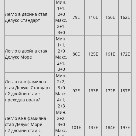
Мин.
1+1,
Легло в двойна стая
2+0
79Е
116Е
156Е
162Е
Делукс Стандарт
Макс.
2+1,
3+0
Мин.
1+1,
Легло в двойна стая
2+0
86Е
125Е
161Е
172Е
Делукс Море
Макс.
2+1,
3+0
Мин.
Легло във фамилна
2+2,
стая Делукс Стандарт
3+0
92Е
133Е
172Е
187Е
/ 2 двойни стаи с
Макс.
преходна врата/
4+1,
2+3
Мин.
Легло във фамилна
2+2,
стая Делукс Море
3+0
101Е
137Е
184Е
197Е
/ 2 двойни стаи с
Макс.