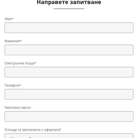
Направете запитване
Име*
Фамилия*
Електронна поща*
Телефон*
Населено място
Откъде се запознахте с офертата?