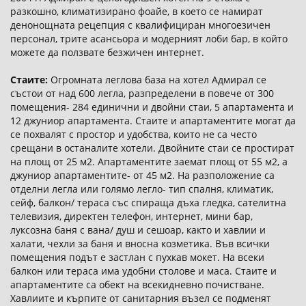
разкошно, климатизирано фоайе, в което се намират
денонощната рецепция с квалифициран многоезичен
персонал, трите асансьора и модерният лоби бар, в който
можете да ползвате безжичен интернет.
Стаите:
Огромната леглова база на хотел Адмирал се
състои от над 600 легла, разпределени в повече от 300
помещения- 284 единични и двойни стаи, 5 апартамента и
12 джуниор апартамента. Стаите и апартаментите могат да
се похвалят с простор и удобства, които не са често
срещани в останалите хотели. Двойните стаи се простират
на площ от 25 м2. Апартаментите заемат площ от 55 м2, а
джуниор апартаментите- от 45 м2. На разположение са
отделни легла или голямо легло- тип спалня, климатик,
сейф, балкон/ тераса със спираща дъха гледка, сателитна
телевизия, директен телефон, интернет, мини бар,
луксозна баня с вана/ душ и сешоар, както и хавлии и
халати, чехли за баня и вносна козметика. Във всички
помещения подът е застлан с пухкав мокет. На всеки
балкон или тераса има удобни столове и маса. Стаите и
апартаментите са обект на всекидневно почистване.
Хавлиите и кърпите от санитарния възел се подменят