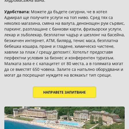
хидромасажна вана.
Удобствата:
Можете да бъдете сигурни, че в хотел
Адмирал ще получите услуги на топ ниво. Сред тях са
няколко магазина, смяна на валута, денонощен рум сървис,
паркинг, разплащане с банкови карти, фризьорски услуги,
лекар и зъболекар, безплатни чадър и шезлонг на басейна,
безжичен интернет, ATM, билярд, тенис маса, безплатна
бебешка кошара, пране и гладене, химическо чистене,
хавлии за плаж / срещу депозит/. Хотелът предоставя
перфектни условия за бизнес и конферентен туризъм.
Малката зала е с капацитет от 80 места, а в голямата могат
да се вместят 650 човека. Залите са напълно оборудвани и
могат да посрещнат нуждите на всякакът тип срещи.
НАПРАВЕТЕ ЗАПИТВАНЕ