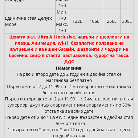
1+0
Мин.
Единична стая Делукс
1+0
122Е
186Е
256Е
309Е
Море
Макс.
1+0
Цената вкл. Ultra All Inclusive, чадъри и шезлонги на
плажа, Анимация, Wi-Fi, безплатно ползване на
вътрешен и външен басейн, шезлонги и чадъри на
басейна, сейф в стаята, застраховка, курортна такса,
ДДС
Намаления:
Първо и второ дете до 2 години в двойна стая се
настанява безплатно
Първо дете от 2 до 11.99 г. с 2-ма възрастни се настанява
безплатно в двойна стая
Първо и второ дете от 2 до 11.99 г. с 2-ма възрастни в стая
супериор, джуниър апартамент или апартамент - по 50%
отстъпка за всяко дете
Първо дете от 2 до 11.99 г. с един възрастен в двойна стая
- 50% отстъпка
1 възрастен и 2 деца от 2 до 12 год. в двойна стая = цена
на двойна стая