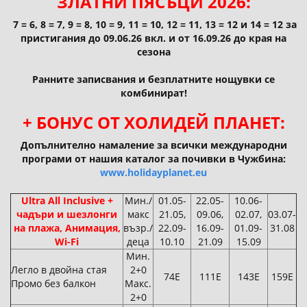
ЗЛАТНИ ПЯСЪЦИ 2026:
7 = 6, 8 = 7, 9 = 8, 10 = 9, 11 = 10, 12 = 11, 13 = 12 и 14 = 12 за
пристигания до 09.06.26 вкл. и от 16.09.26 до края на
сезона
Ранните записвания и безплатните нощувки се
комбинират!
+ БОНУС ОТ ХОЛИДЕЙ ПЛАНЕТ:
Допълнително намаление за всички международни
програми от нашия каталог за почивки в Чужбина:
www.holidayplanet.eu
Ultra All Inclusive +
Мин./
01.05-
22.05-
10.06-
чадъри и шезлонги
макс
21.05,
09.06,
02.07,
03.07-
на плажа, Анимация,
възр./
22.09-
16.09-
01.09-
31.08
Wi-Fi
деца
10.10
21.09
15.09
Мин.
Легло в двойна стая
2+0
74Е
111Е
143Е
159Е
Промо без балкон
Макс.
2+0