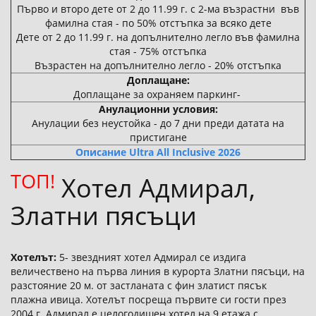
Първо и второ дете от 2 до 11.99 г. с 2-ма възрастни във
фамилна стая - по 50% отстъпка за всяко дете
Дете от 2 до 11.99 г. на допълнително легло във фамилна
стая - 75% отстъпка
Възрастен на допълнително легло - 20% отстъпка
Доплащане:
Доплащане за охраняем паркинг-
Анулационни условия:
Анулации без неустойка - до 7 дни преди датата на
пристигане
Описание Ultra All Inclusive 2026
ТОП!
Хотел Адмирал,
Златни пясъци
Хотелът:
5- звездният хотел Адмирал се издига
величествено на първа линия в курорта Златни пясъци, на
разстояние 20 м. от застланата с фин златист пясък
плажна ивица. Хотелът посреща първите си гости през
2004 г. Адмирал е целогодишен хотел на 9 етажа с