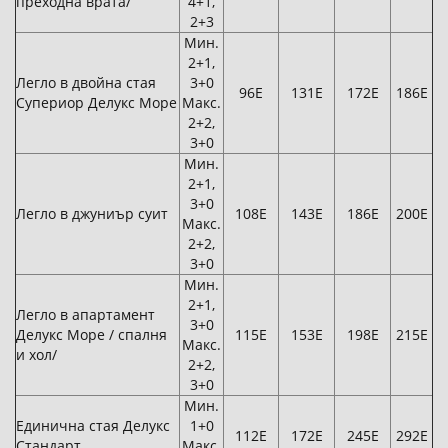
преходна врата/
4+1,
2+3
Мин.
2+1,
Легло в двойна стая
3+0
96Е
131Е
172Е
186Е
Супериор Делукс Море
Макс.
2+2,
3+0
Мин.
2+1,
3+0
Легло в джуниър суит
108Е
143Е
186Е
200Е
Макс.
2+2,
3+0
Мин.
2+1,
Легло в апартамент
3+0
Делукс Море / спалня
115Е
153Е
198Е
215Е
Макс.
и хол/
2+2,
3+0
Мин.
Единична стая Делукс
1+0
112Е
172Е
245Е
292Е
Стандарт
Макс.