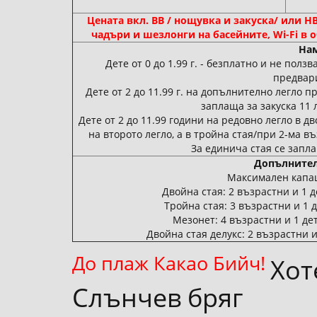
Цената вкл. BB / нощувка и закуска/ или H
чадъри и шезлонги на басейните, Wi-Fi в 
Нам
Дете от 0 до 1.99 г. - безплатно и не полз
предвар
Дете от 2 до 11.99 г. на допълнително легло 
заплаща за закуска 11 л
Дете от 2 до 11.99 години на редовно легло в д
на второто легло, а в тройна стая/при 2-ма 
За единича стая се запл
Допълнител
Максимален капа
Двойна стая: 2 възрастни и 1 
Тройна стая: 3 възрастни и 1 
Мезонет: 4 възрастни и 1 де
Двойна стая делукс: 2 възрастни и
До плаж Какао Бийч!
Хот
Слънчев бряг