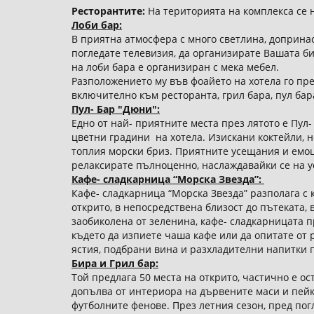
Ресторантите:
На територията на комплекса се 
Лоби бар:
В приятна атмосфера с много светлина, доприна
погледате телевизия, да организирате Вашата б
на лоби бара е организиран с мека мебел.
Разположението му във фоайето на хотела го пре
включително към ресторанта, грил бара, пул бар
Пул- Бар "Дюни":
Едно от най- приятните места през лятото е Пул
цветни градини на хотела. Изискани коктейли, 
топлия морски бриз. Приятните усещания и емоци
релаксирате пълноценно, наслаждавайки се на 
Кафе- сладкарница “Морска Звезда”:
Кафе- сладкарница “Морска Звезда” разполага с к
открито, в непосредствена близост до пътеката,
заобиколена от зеленина, кафе- сладкарницата п
където да изпиете чаша кафе или да опитате от 
ястия, подбрани вина и разхладителни напитки п
Бира и Грил бар:
Той предлага 50 места на открито, частично е о
допълва от интериора на дървените маси и пейки
футболните фенове. През летния сезон, пред пог