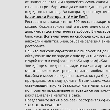
от националната ни и Европейска кухня- салати, 
В нашият Грил бар може да се насладите на уютн
отдаденост, които ще Ви накарат да се отпуснете
Класически Ресторант “Амфибия”:
Ресторантът с капацитет от 300 места на закрито
кафяво- бежови тонове, който в съчетание с кар
допринесат допълнително за доброто Ви настроен
блок маса. Допълнително на свободна консумаци
алкохолни напитки, бира, отбрана селекция вин
ресторанта.
Нашите любезни служители ще ви помогнат да на
обслужване ще ви зареди с още приятни емоции
В удобството и комфорта на лоби Бар “Амфибия”,
Звезда” ще може да се насладите на чаша арома
място за релакс или среща с приятел, любима кни
басейна и морето е идеална възможност да бъде
прокрадващ се между дюните. В този оaзис, може
освежаващия вкус на безалкохолните напитки и р
по- приятно преживяване от това да се разполож
разхладителена напитка в ръка.
Предлаганите ястия в основен ресторант “Амфиби
ЧАСОВЕ ЗА ХРАНЕНЕ:
ЗАКУСКА: от 8.00 до 10.00 ч. – Блок Маса – Напит