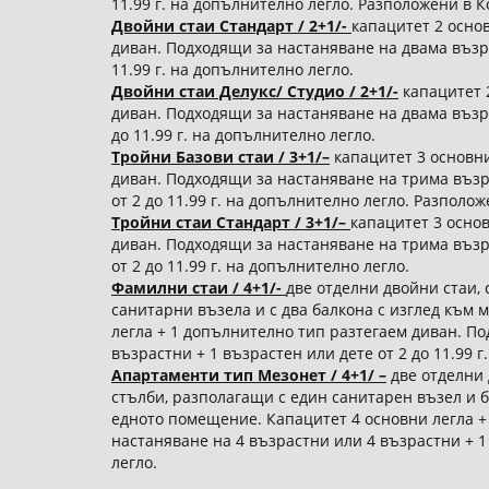
11.99 г. на допълнително легло. Разположени в К
Двойни стаи Стандарт / 2+1/-
капацитет 2 осно
диван. Подходящи за настаняване на двама възра
11.99 г. на допълнително легло.
Двойни стаи Делукс/ Студио / 2+1/-
капацитет 
диван. Подходящи за настаняване на двама възра
до 11.99 г. на допълнително легло.
Тройни Базови стаи / 3+1/–
капацитет 3 основни
диван. Подходящи за настаняване на трима възр
от 2 до 11.99 г. на допълнително легло. Разполож
Тройни стаи Стандарт / 3+1/–
капацитет 3 осно
диван. Подходящи за настаняване на трима възр
от 2 до 11.99 г. на допълнително легло.
Фамилни стаи / 4+1/-
две отделни двойни стаи,
санитарни възела и с два балкона с изглед към 
легла + 1 допълнително тип разтегаем диван. По
възрастни + 1 възрастен или дете от 2 до 11.99 г
Апартаменти тип Мезонет / 4+1/ –
две отделни 
стълби, разполагащи с един санитарен възел и б
едното помещение. Капацитет 4 основни легла +
настаняване на 4 възрастни или 4 възрастни + 1 
легло.