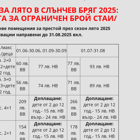
 ЛЯТО В СЛЪНЧЕВ БРЯГ 2025:
А ЗА ОГРАНИЧЕН БРОЙ СТАИ/
ве помещения за престой през сезон лято 2025
вации направени до 31.08.2025 вкл.
/макс
01.06-30.06, 01.09-30.09
01.07-31.08
./деца
. 2+0
60 лв.
77 лв.
 2+дете
77 лв. HB
93 лв. HB
BB
BB
2 год.
. 3+0
56 лв.
71 лв.
 3+дете
74 лв. HB
89 лв. HB
BB
BB
2 год.
Доплащане:
Доплащане:
209
266
дете от 2 до 12
дете от 2 до 12
. 4+1
лв.
лв.
год.- 15 лв. HB
год.- 15 лв. HB
BB
BB
възр.- 24 лв. HB
възр.- 24 лв. HB
Доплащане:
Доплащане:
154
178
дете от 2 до 12
дете от 2 до 12
. 2+1
лв.
лв.
год.- 15 лв. HB
год.- 15 лв. HB
BB
BB