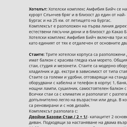
Хотелът:
Хотелски комплекс Амфибия Бийч се н
курорт Слънчев бряг и в близост до един от най-
Бургас и на 25 км. от летището на Бургас.
Комплексът е разположен на първа линия директ
естествени пясъчни дюни и в близост до Какао Б
Хотелски комплекс Амфибия Бийч включва три хот
като единият от тях е отдалечен от основните д
Стаите:
Трите хотелски корпуса са разположени 
имат балкон с красива гледка към морето. Общия
стаи, студия и мезонети. Стаите са модерно обор
хладилник и др. екстри в зависимост от типа стая
Стаите са големи и удобни, отговарящи на стан
оборудвани с кабелна и телефон в корпус 1, баня,
нощни лампи, сушилник, самостоятелен балкон с 
Всички стаи са с климатик и разполагат с разте
допълнително легло на възрастни или деца. В ко
са реновирани и с нов дизайн.
Комплексът разполага с:
Двойни Базови Стаи / 2 + 1/
- капацитет 2 осно
диван. Подходящи за настаняване на двама възра