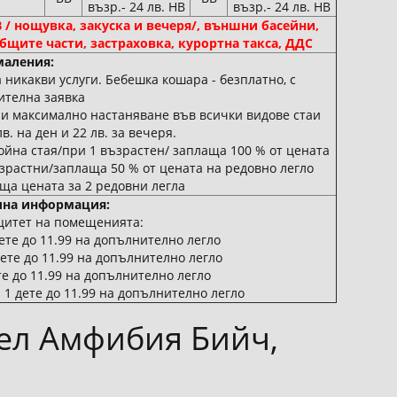
възр.- 24 лв. HB
възр.- 24 лв. HB
B / нощувка, закуска и вечеря/, външни басейни,
общите части, застраховка, курортна такса, ДДС
аления:
ва никакви услуги. Бебешка кошара - безплатно, с
ителна заявка
при максимално настаняване във всички видове стаи
в. на ден и 22 лв. за вечеря.
война стая/при 1 възрастен/ заплаща 100 % от цената
възрастни/заплаща 50 % от цената на редовно легло
аща цената за 2 редовни легла
на информация:
цитет на помещенията:
дете до 11.99 на допълнително легло
дете до 11.99 на допълнително легло
те до 11.99 на допълнително легло
 1 дете до 11.99 на допълнително легло
ел Амфибия Бийч,