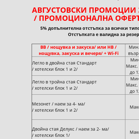
АВГУСТОВСКИ ПРОМОЦИИ ЗА
/ ПРОМОЦИОНАЛНА ОФЕРТ
5% допълнителна отстъпка за всички типо
Отстъпката е валидна за резер
BB / нощувка и закуска/ или HB /
Мин.
нощувка, закуска и вечеря/ + Wi-Fi
възр
Мин
Легло в двойна стая Стандарт
Макс.
/ хотелски блок 1 и 2/
до 1
Мин
Легло в тройна стая Стандарт
Макс.
/ хотелски блок 1 и 2/
до 1
Мезонет / наем за 4- ма/
Макс
/ хотелски блок 1 и 2/
Двойна стая Делукс / наем за 2- ма/
Макс
/ хотелски блок 1/