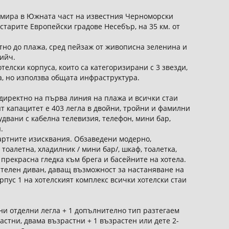
амира в Южната част на известния Черноморски
 старите Европейски градове Несебър, на 35 км. от
но до плажа, сред пейзаж от живописна зеленина и
ийч.
елски корпуса, които са категоризирани с 3 звезди,
ва, но използва общата инфраструктура.
директно на първа линия на плажа и всички стаи
т капацитет е 403 легла в двойни, тройни и фамилни
удвани с кабелна телевизия, телефон, мини бар,
.
дартните изисквания. Обзаведени модерно,
 тоалетна, хладилник / мини бар/, шкаф, тоалетка,
прекрасна гледка към брега и басейните на хотела.
гателен диван, даващ възможност за настаняване на
рпус 1 на хотелският комплекс всички хотелски стаи
вни отделни легла + 1 допълнително тип разтегаем
стни, двама възрастни + 1 възрастен или дете 2-