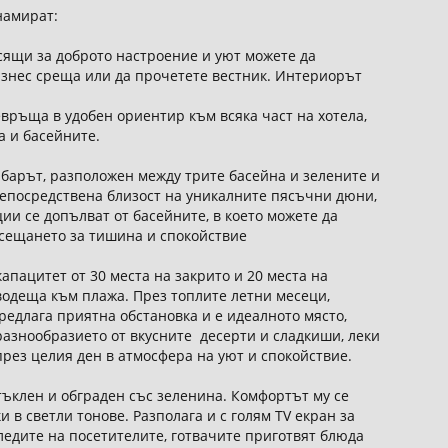
намират:
сящи за доброто настроение и уют можете да
изнес среща или да прочетете вестник. Интериорът
връща в удобен ориентир към всяка част на хотела,
а и басейните.
- барът, разположен между трите басейна и зелените и
непосредствена близост на уникалните пясъчни дюни,
и се допълват от басейните, в което можете да
усещането за тишина и спокойствие
апацитет от 30 места на закрито и 20 места на
 водеща към плажа. През топлите летни месеци,
редлага приятна обстановка и е идеалното място,
разнообразието от вкусните десерти и сладкиши, леки
рез целия ден в атмосфера на уют и спокойствие.
стъклен и обграден със зеленина. Комфортът му се
 в светли тонове. Разполага и с голям TV екран за
ледите на посетителите, готвачите приготвят блюда