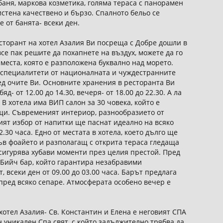
 баня, маркова козметика, голяма тераса с панорамен
истена качествено и бързо. Спалното бельо се
е от банята- всеки ден.
торант на хотел Азалия Ви посреща с Добре дошли в
все пак решите да похапнете на въздух, можете да го
места, която е разположена буквално над морето.
 специалитети от националната и чуждестранните
ед очите Ви. Основните хранения в ресторанта Ви
бяд- от 12.00 до 14.30, вечеря- от 18.00 до 22.30. А ла
 В хотела има ВИП салон за 30 човека, който е
щи. Съвременият интериор, разнообразието от
ият избор от напитки ще паснат идеално на всяко
.30 часа. Едно от местата в хотела, което дълго ще
в фоайето и разполагащ с открита тераса гледаща
сигурява хубави моменти през целия престой. Пред
 Бийч бар, който гарантира незабравими
 всеки ден от 09.00 до 03.00 часа. Барът предлага
 пред всяко сепаре. Атмосферата особено вечер е
хотел Азалия- Св. Константин и Елена е неговият СПА
 уникален Спа свят, с който задължително трябва да