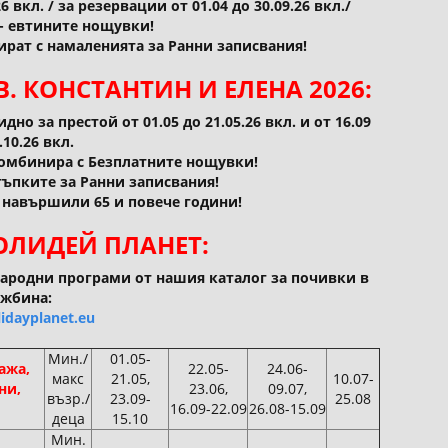
26 вкл. / за резервации от 01.04 до 30.09.26 вкл./
о- евтините нощувки!
рат с намаленията за Ранни записвания!
В. КОНСТАНТИН И ЕЛЕНА 2026:
но за престой от 01.05 до 21.05.26 вкл. и от 16.09
.10.26 вкл.
комбинира с Безплатните нощувки!
ъпките за Ранни записвания!
, навършили 65 и повече години!
ХОЛИДЕЙ ПЛАНЕТ:
ародни програми от нашия каталог за почивки в
жбина:
idayplanet.eu
Мин./
01.05-
лажа,
22.05-
24.06-
макс
21.05,
10.07-
ни,
23.06,
09.07,
възр./
23.09-
25.08
16.09-22.09
26.08-15.09
деца
15.10
Мин.