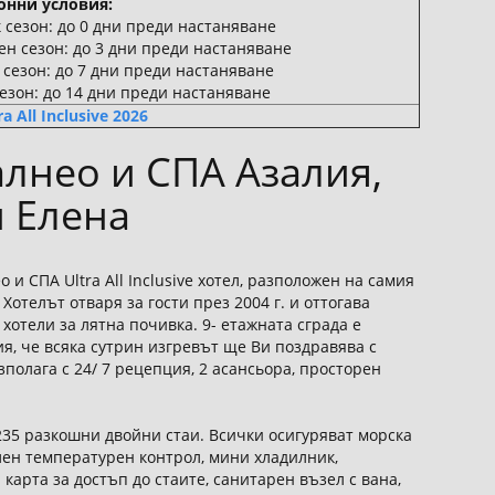
онни условия:
 сезон: до 0 дни преди настаняване
ен сезон: до 3 дни преди настаняване
 сезон: до 7 дни преди настаняване
сезон: до 14 дни преди настаняване
 All Inclusive 2026
лнео и СПА Азалия,
и Елена
 и СПА Ultra All Inclusive хотел, разположен на самия
Хотелът отваря за гости през 2004 г. и оттогава
отели за лятна почивка. 9- етажната сграда е
я, че всяка сутрин изгревът ще Ви поздравява с
олага с 24/ 7 рецепция, 2 асансьора, просторен
235 разкошни двойни стаи. Всички осигуряват морска
лен температурен контрол, мини хладилник,
карта за достъп до стаите, санитарен възел с вана,