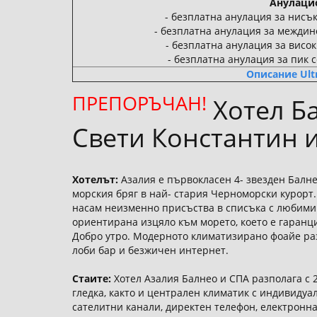
Анулаци
- безплатна анулация за нисък
- безплатна анулация за междин
- безплатна анулация за висок
- безплатна анулация за пик 
Описание Ultra
ПРЕПОРЪЧАН!
Хотел Ба
Свети Константин 
Хотелът:
Азалия е първокласен 4- звезден Балнео
морския бряг в най- стария Черноморски курорт. 
насам неизменно присъства в списъка с любими х
ориентирана изцяло към морето, което е гаранци
Добро утро. Модерното климатизирано фоайе разп
лоби бар и безжичен интернет.
Стаите:
Хотел Азалия Балнео и СПА разполага с 
гледка, както и централен климатик с индивидуа
сателитни канали, директен телефон, електронна 