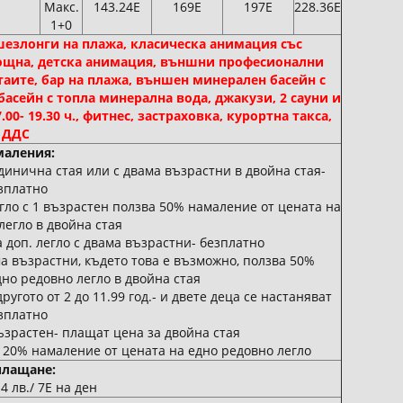
Макс.
143.24Е
169Е
197Е
228.36Е
1+0
 и шезлонги на плажа, класическа анимация със
нощна, детска анимация, външни професионални
стаите, бар на плажа, външен минерален басейн с
асейн с топла минерална вода, джакузи, 2 сауни и
.00- 19.30 ч., фитнес, застраховка, курортна такса,
ДДС
аления:
 единична стая или с двама възрастни в двойна стая-
зплатно
легло с 1 възрастен ползва 50% намаление от цената на
легло в двойна стая
на доп. легло с двама възрастни- безплатно
ама възрастни, където това е възможно, ползва 50%
но редовно легло в двойна стая
другото от 2 до 11.99 год.- и двете деца се настаняват
зплатно
 възрастен- плащат цена за двойна стая
я- 20% намаление от цената на едно редовно легло
лащане:
4 лв./ 7Е на ден