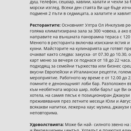
душ, телефон, сешоар, хавлии, халати и чехли за
морски изглед. Всеки ден стаята Ви ще бъде изч
подменя 2 пъти в седмицата, а халатите и хавлит
Ресторантите:
Основният Ултра Ол Инклузив рес
голяма климатизирана зала за 300 човека, а ако 
направите на външната панорамна тераса с 120 
Менюто в ресторанта включва изискани ястия и
кухни. Майсторите на кулинарията ще готвят пр
очакват както следва: закуска- от 07.30 до 10.30, о
карт меню за вечеря се поднася от 18 до 22 часа.
подходящ за семейни тържества или бизнес сре
вкусни Европейски и Италиански рецепти, голем
мероприятие. Работното му време е от 12.00 до 22
помните е денонощният лоби бар. Разположен въ
към необятната морска шир, лоби барът ще Ви о
хотела, на самия пясък е позициониран Джакузи
преживявания през летните месеци Юли и Август,
всякакви напитки, лежерна хаус музика, джакузи
неповторима.
Удоволствията:
Може би най- силното звено на 
и Рекреационен център. Хотелът е приютил един