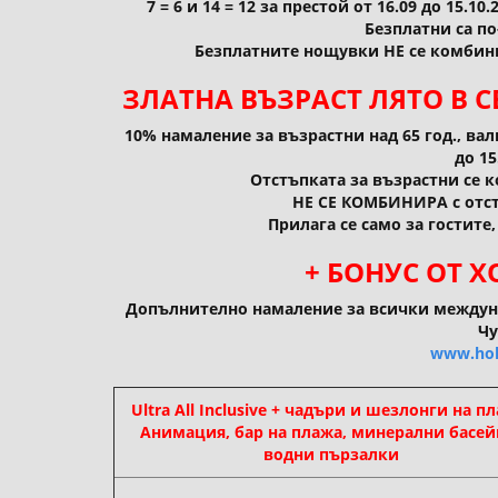
7 = 6 и 14 = 12 за престой от 16.09 до 15.10.
Безплатни са п
Безплатните нощувки НЕ се комбини
ЗЛАТНА ВЪЗРАСТ ЛЯТО В С
10% намаление за възрастни над 65 год., валид
до 15
Отстъпката за възрастни се 
НЕ СЕ КОМБИНИРА с отст
Прилага се само за гостите
+ БОНУС ОТ 
Допълнително намаление за всички междун
Чу
www.hol
Ultra All Inclusive + чадъри и шезлонги на п
Анимация, бар на плажа, минерални басей
водни пързалки