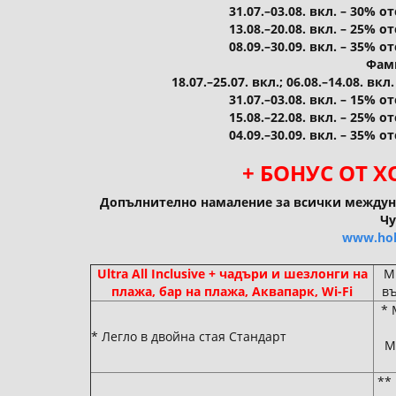
31.07.–03.08. вкл. – 30% 
13.08.–20.08. вкл. – 25% 
08.09.–30.09. вкл. – 35% 
Фам
18.07.–25.07. вкл.; 06.08.–14.08. в
31.07.–03.08. вкл. – 15% 
15.08.–22.08. вкл. – 25% 
04.09.–30.09. вкл. – 35% 
+ БОНУС ОТ 
Допълнително намаление за всички междун
Чу
www.hol
Ultra All Inclusive + чадъри и шезлонги на
М
плажа, бар на плажа, Аквапарк, Wi-Fi
въ
* 
* Легло в двойна стая Стандарт
М
**