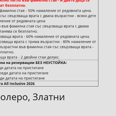
телно легло във фамилна стая - и двете деца се
ат безплатно.
фамилна стая - 50% намаление от редовната цена.
 със свързваща врата с двана възрастни - всяко дете
ление от редовната цена
ло във фамилна стая със свързваща врата с двама
танява се безплатно.
зваща врата - 60% намаление от редовната цена.
ързваща врата с трима възрастни - 80% намаление от
а възрастни във фамилна стая със свързваща врата -
зплатно.
ща врата - 2 двойни стаи делукс.
яна на резервации БЕЗ НЕУСТОЙКА:
ди датата на пристигане
реди датата на пристигане
ди датата на пристигане
 All Inclusive 2026
олеро, Златни