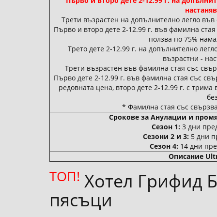
Първо и второ дете 2-12.99 г. на допълни
настаняв
Трети възрастен на допълнително легло във 
Първо и второ дете 2-12.99 г. във фамилна стая
ползва по 75% нама
Трето дете 2-12.99 г. на допълнително лег
възрастни - нас
Трети възрастен във фамилна стая със свър
Първо дете 2-12.99 г. във фамилна стая със св
редовната цена, второ дете 2-12.99 г. с трим
бе
* Фамилна стая със свързва
Срокове за Анулации и пром
Сезон 1:
3 дни пре
Сезони 2 и 3:
5 дни п
Сезон 4:
14 дни пре
Описание Ultra
ТОП!
Хотел Грифид Б
пясъци