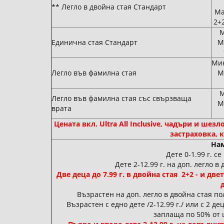
** Легло в двойна стая Стандарт
Ма
2+2
М
Единична стая Стандарт
М
Мин
Легло във фамилна стая
М
М
Легло във фамилна стая със свързваща
М
врата
Цената вкл. Ultra All Inclusive, чадъри и шезл
застраховка, 
Нам
Дете 0-1.99 г. с
Дете 2-12.99 г. на доп. легло в
Две деца до 7.99 г. в двойна стая 2+2 - и дв
Възрастен на доп. легло в двойна стая по
Възрастен с едно дете /2-12.99 г./ или с 2 дец
заплаща по 50% от 