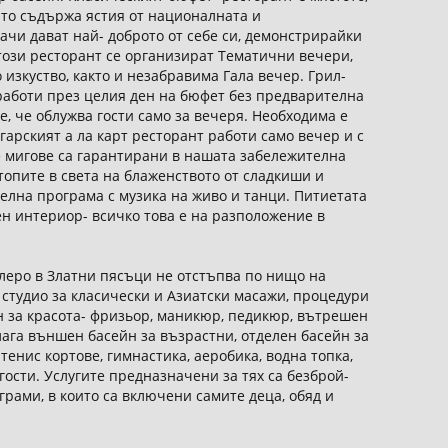
юто съдържа ястия от националната и
ачи дават най- доброто от себе си, демонстрирайки
В този ресторант се организират Тематични вечери,
изкуство, както и незабравима Гала вечер. Грил-
 работи през целия ден на бюфет без предварителна
е, че облужва гости само за вечеря. Необходима е
гарският а ла карт ресторант работи само вечер и с
 мигове са гарантирани в нашата забележителна
топите в света на блаженството от сладкиши и
елна програма с музика на живо и танци. Питиетата
тен интериор- всичко това е на разположение в
леро в Златни пясъци не отстъпва по нищо на
 студио за класически и Азиатски масажи, процедури
он за красота- фризьор, маникюр, педикюр, вътрешен
длага външен басейн за възрастни, отделен басейн за
 тенис кортове, гимнастика, аеробика, водна топка,
ости. Услугите предназначени за тях са безброй-
ограми, в които са включени самите деца, обяд и