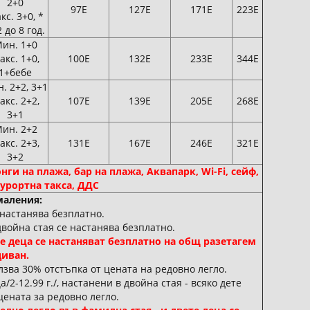
2+0
97Е
127Е
171Е
223Е
кс. 3+0, *
 до 8 год.
ин. 1+0
акс. 1+0,
100Е
132Е
233Е
344Е
1+бебе
. 2+2, 3+1
акс. 2+2,
107Е
139Е
205Е
268Е
3+1
ин. 2+2
акс. 2+3,
131Е
167Е
246Е
321Е
3+2
онги на плажа, бар на плажа, Аквапарк, Wi-Fi, сейф,
курортна такса, ДДС
аления:
е настанява безплатно.
 двойна стая се настанява безплатно.
ете деца се настаняват безплатно на общ разетагем
диван.
лзва 30% отстъпка от цената на редовно легло.
а/2-12.99 г./, настанени в двойна стая - всяко дете
цената за редовно легло.