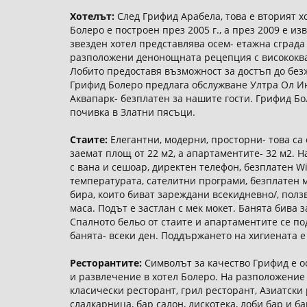
Хотелът:
След Грифид Арабела, това е вторият х
Болеро е построен през 2005 г., а през 2009 е 
звезден хотел представлява осем- етажна сграда
разположени денонощната рецепция с висококвал
Лобито предоставя възможност за достъп до безж
Грифид Болеро предлага обслужване Ултра Ол Ин
Аквапарк- безплатен за нашите гости. Грифид Бо
почивка в Златни пясъци.
Стаите:
Елегантни, модерни, просторни- това са 
заемат площ от 22 м2, а апартаментите- 32 м2. Н
с вана и сешоар, директен телефон, безплатен W
температурата, сателитни програми, безплатен 
бира, които биват зареждани всекидневно/, ползв
маса. Подът е застлан с мек мокет. Банята бива 
Спалното бельо от стаите и апартаментите се по
банята- всеки ден. Поддържането на хигиената 
Ресторантите:
Символът за качество Грифид е ос
и развлечение в хотел Болеро. На разположение 
класически ресторант, грил ресторант, Азиатски 
сладкарница, бар салон, дискотека, лоби бар и б