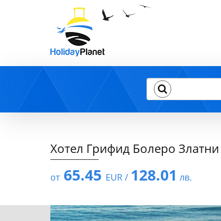
Хотел Грифид Болеро Златни пя
65.45
128.01
от
EUR /
лв.