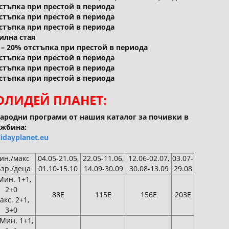
отстъпка при престой в периода
отстъпка при престой в периода
отстъпка при престой в периода
илна стая
кл. – 20% отстъпка при престой в периода
отстъпка при престой в периода
отстъпка при престой в периода
отстъпка при престой в периода
ХОЛИДЕЙ ПЛАНЕТ:
ародни програми от нашия каталог за почивки в
жбина:
idayplanet.eu
ин./макс
04.05-21.05,
22.05-11.06,
12.06-02.07,
03.07-
зр./деца
01.10-15.10
14.09-30.09
30.08-13.09
29.08
Мин. 1+1,
2+0
88Е
115Е
156Е
203Е
акс. 2+1,
3+0
 Мин. 1+1,