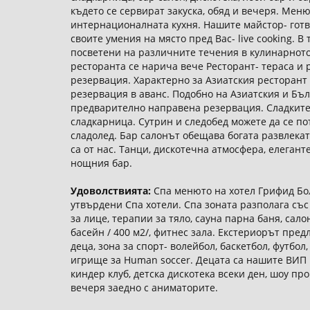
където се сервират закуска, обяд и вечеря. Мен
интернационалната кухня. Нашите майстор- готв
своите умения на място пред Вас- live cooking. 
посветени на различните течения в кулинарното 
ресторанта се нарича вече Ресторант- тераса и
резервация. Характерно за Азиатския ресторант 
резервация в аванс. Подобно на Азиатския и Бъл
предварително направена резервация. Сладките
сладкарница. Сутрин и следобед можете да се по
сладолед. Бар салонът обещава богата развлекат
са от нас. Танци, дискотечна атмосфера, елеган
нощния бар.
Удоволствията:
Спа менюто на хотел Грифид Бо
утвърдени Спа хотели. Спа зоната разполага със
за лице, терапии за тяло, сауна парна баня, сал
басейн / 400 м2/, фитнес зала. Екстериорът пре
деца, зона за спорт- волейбол, баскетбол, футбол,
игрище за Human soccer. Децата са нашите ВИП г
киндер клуб, детска дискотека всеки ден, шоу пр
вечеря заедно с аниматорите.