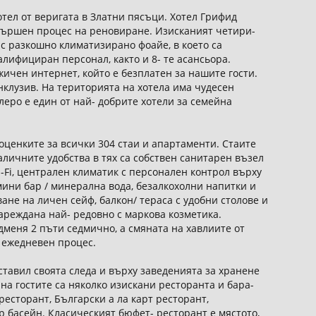
отел от веригата в Златни пясъци. Хотел Грифид
извършен процес на реновиране. Изисканият четири-
 с разкошно климатизирано фоайе, в което са
ифициран персонал, както и 8- те асансьора.
ичен интернет, който е безплатен за нашите гости.
клузив. На територията на хотела има чудесен
леро е един от най- добрите хотели за семейна
оценките за всички 304 стаи и апартаменти. Стаите
аличните удобства в тях са собствен санитарен възел
i-Fi, централен климатик с персонален контрол върху
мини бар / минерална вода, безалкохолни напитки и
ане на личен сейф, балкон/ тераса с удобни столове и
зареждана най- редовно с маркова козметика.
дменя 2 пъти седмично, а смяната на хавлиите от
е ежедневен процес.
тавил своята следа и върху заведенията за хранене
на гостите са няколко изискани ресторанта и бара-
ресторант, Български а ла карт ресторант,
ар басейн. Класическият бюфет- ресторант е мястото,