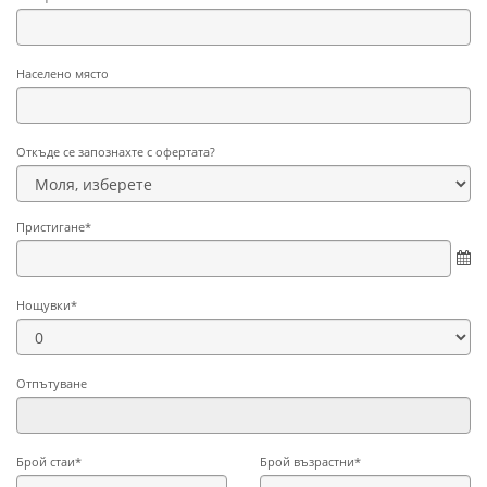
Населено място
Откъде се запознахте с офертата?
Пристигане*
Нощувки*
Отпътуване
Брой стаи*
Брой възрастни*