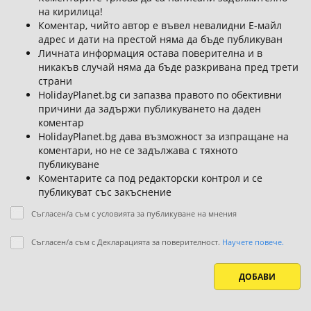
на кирилица!
Коментар, чийто автор е въвел невалидни Е-майл
адрес и дати на престой няма да бъде публикуван
Личната информация остава поверителна и в
никакъв случай няма да бъде разкривана пред трети
страни
HolidayPlanet.bg си запазва правото по обективни
причини да задържи публикуването на даден
коментар
HolidayPlanet.bg дава възможност за изпращане на
коментари, но не се задължава с тяхното
публикуване
Коментарите са под редакторски контрол и се
публикуват със закъснение
Съгласен/а съм с условията за публикуване на мнения
Съгласен/а съм с Декларацията за поверителност.
Научете повече.
ДОБАВИ