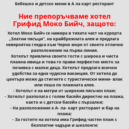
Бебешко и детско меню в А ла карт ресторант
Ние препоръчваме хотел
Грифид Моко Бийч, защото:
Хотел Моко Бийч се намира в тихата част на курорта
„Златни пясъци”, на крайбрежната алея и предлага
невероятна гледка към Черно море от своето отлично
разположение на първа линия.
Хотелът привлича своите гости с широка и чиста
плажна ивица и това го прави перфектно място за
почивка с малки деца. Хотелът предлага всички
удобства за една чудесна ваканция. От хотела до
центъра може да стигнете с туристически мини- влак
или пеша по плажната алея.
- Хотелът е на метри от широкия пясъчен плаж;
- Хотелът разполага с голям басейн директно на плажа,
както и с детски басейн с пързалки;
- На разположение е А- ла- карт ресторант и бар на
плажа;
- За гостите на хотела има Грифид частен плаж с
безплатни чадъри и шезлонги;