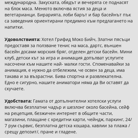
международна. Закуската, обядът и вечерята се поднасят
на блок маса. Менюто включва ястия за деца и
вегетарианци. Бирарията, лоби барът и бар басейнът пък
са заведения ориентирани предимно към предлагането на
напитки.
Удоволствията:
Хотел Грифид Моко Бийч, Златни пясъци
предоставя за ползване тенис на маса, дартс, външен
басейн досами морския бряг, отделен детски басейн. Мини
клуб, детски кът за игра и анимация допълват услугите
насочени към нашите най- малки гости. Споменавайки за
анимация, е нужно да отбележим, че освен за деца, има
такава и за възрастни. Бива спортна и развлекателна.
Едно е сигурно, нашите аниматори няма да Ви оставят да
скучаете.
Удобствата:
Гамата от допълнителни хотелски услуги
включва безплатни чадър и шезлонг около басейна, сейф
на рецепция, безжичен интернет в общите части,
магазини, плащане с кредитни карти, чейндж, паркинг, 24/
7 рум сървис, безплатна детска кошара, хавлии за плажа /
срещу депозит/, пране и гладене.