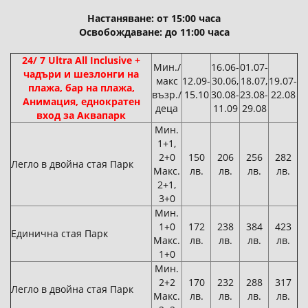
Настаняване: от 15:00 часа
Освобождаване: до 11:00 часа
24/ 7 Ultra All Inclusive +
Мин./
16.06-
01.07-
чадъри и шезлонги на
макс
12.09-
30.06,
18.07,
19.07-
плажа, бар на плажа,
възр./
15.10
30.08-
23.08-
22.08
Анимация, еднократен
деца
11.09
29.08
вход за Аквапарк
Мин.
1+1,
2+0
150
206
256
282
Легло в двойна стая Парк
Макс.
лв.
лв.
лв.
лв.
2+1,
3+0
Мин.
1+0
172
238
384
423
Единична стая Парк
Макс.
лв.
лв.
лв.
лв.
1+0
Мин.
2+2
170
232
288
317
Легло в двойна стая Парк
Макс.
лв.
лв.
лв.
лв.