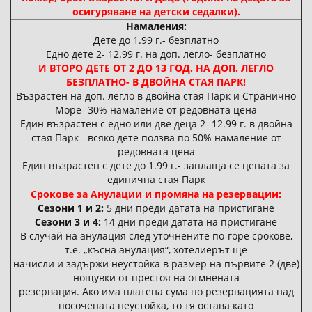
осигуряване на детски седалки).
Намаления:
Дете до 1.99 г.- безплатно
Едно дете 2- 12.99 г. на доп. легло- безплатно
И ВТОРО ДЕТЕ ОТ 2 ДО 13 ГОД. НА ДОП. ЛЕГЛО
БЕЗПЛАТНО- В ДВОЙНА СТАЯ ПАРК!
Възрастен на доп. легло в двойна стая Парк и Странично
Море- 30% намаление от редовната цена
Един възрастен с едно или две деца 2- 12.99 г. в двойна
стая Парк - всяко дете ползва по 50% намаление от
редовната цена
Един възрастен с дете до 1.99 г.- заплаща се цената за
единична стая Парк
Срокове за Анулации и промяна на резервации:
Сезони 1 и 2:
5 дни преди датата на пристигане
Сезони 3 и 4:
14 дни преди датата на пристигане
В случай на анулация след уточнените по-горе срокове,
т.е. „късна анулация“, хотелиерът ще
начисли и задържи неустойка в размер на първите 2 (две)
нощувки от престоя на отмнената
резервация. Ако има платена сума по резервацията над
посочената неустойка, то тя остава като