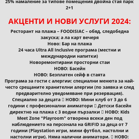
25% намаление за типове помещения двойна стая парк
2+1
АКЦЕНТИ И НОВИ УСЛУГИ 2024:
Ресторант на плажа – FOODISIAC – обяд, следобедна
закуска; а ла карт вечеря
Ново: Бар на плажа
24 часа Ultra All Inclusive програма (местни и
международни напитки)
Новоремонтирани просторни стаи
НОВО: Басейн
НОВО: Безплатен сейф в стаята
Програма за гости с алергии: специални менюта за най-
често срещаните хранителни алергии (по заявка и след
предварително уведомяване при резервация).
Специално за децата  НОВО: Мини клуб от 3 до 6
години с професионални аниматори  Детски басейн
директно на плажа с 3 водни пързалки  НОВО: Kids
Meet Zone "Playroom" отворена всеки ден под
наблюдението на персонала на GRIFID за деца от 7
години (Playstation игри, мини футбол, настолни и
настолни игри). Няма налични аниматори.  НОВО: