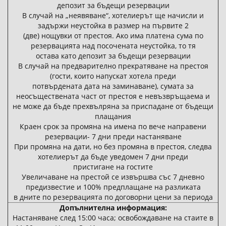
депозит за бъдещи резервации
В случай на „неявяване“, хотелиерът ще начисли и
задържи неустойка в размер на първите 2
(две) нощувки от престоя. Ако има платена сума по
резервацията над посочената неустойка, то тя
остава като депозит за бъдещи резервации
В случай на предварително прекратяване на престоя
(гости, които напускат хотела преди
потвърдената дата на заминаване), сумата за
неосъществената част от престоя е невъзвръщаема и
не може да бъде прехвълряна за приспадане от бъдещи
плащания
Краен срок за промяна на имена по вече направени
резервации- 7 дни преди настаняване
При промяна на дати, но без промяна в престоя, следва
хотелиерът да бъде уведомен 7 дни преди
пристигане на гостите
Увеличаване на престой се извършва със 7 дневно
предизвестие и 100% предплащане на разликата
в дните по резервацията по договорни цени за периода
Допълнителна информация:
Настаняване след 15:00 часа; освобождаване на стаите в