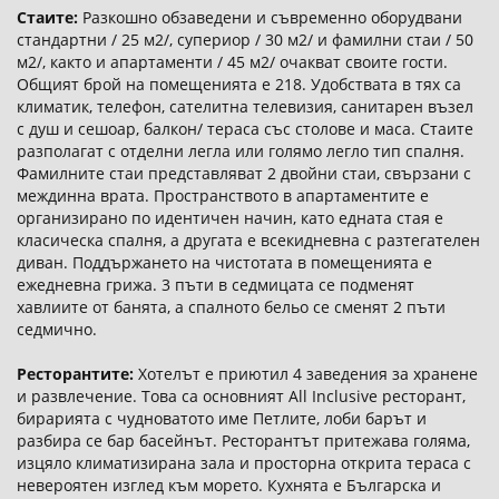
Стаите:
Разкошно обзаведени и съвременно оборудвани
стандартни / 25 м2/, супериор / 30 м2/ и фамилни стаи / 50
м2/, както и апартаменти / 45 м2/ очакват своите гости.
Общият брой на помещенията е 218. Удобствата в тях са
климатик, телефон, сателитна телевизия, санитарен възел
с душ и сешоар, балкон/ тераса със столове и маса. Стаите
разполагат с отделни легла или голямо легло тип спалня.
Фамилните стаи представляват 2 двойни стаи, свързани с
междинна врата. Пространството в апартаментите е
организирано по идентичен начин, като едната стая е
класическа спалня, а другата е всекидневна с разтегателен
диван. Поддържането на чистотата в помещенията е
ежедневна грижа. 3 пъти в седмицата се подменят
хавлиите от банята, а спалното бельо се сменят 2 пъти
седмично.
Ресторантите:
Хотелът е приютил 4 заведения за хранене
и развлечение. Това са основният All Inclusive ресторант,
бирарията с чудноватото име Петлите, лоби барът и
разбира се бар басейнът. Ресторантът притежава голяма,
изцяло климатизирана зала и просторна открита тераса с
невероятен изглед към морето. Кухнята е Българска и