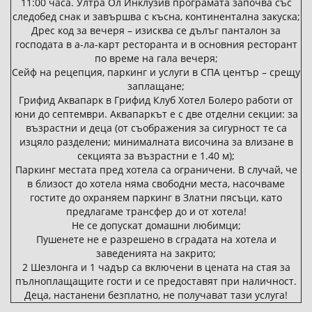
11:00 часа. Ултра Ол Инклузив програмата започва със
следобед снак и завършва с късна, континентална закуска;
Дрес код за вечеря – изисква се дълъг панталон за
господата в а-ла-карт ресторанта и в основния ресторант
по време на гала вечеря;
Сейф на рецепция, паркинг и услуги в СПА център – срещу
заплащане;
Грифид Аквапарк в Грифид Клуб Хотел Болеро работи от
юни до септември. Аквапаркът е с две отделни секции: за
възрастни и деца (от съображения за сигурност те са
изцяло разделени; минималната височина за влизане в
секцията за възрастни е 1.40 м);
Паркинг местата пред хотела са ограничени. В случай, че
в близост до хотела няма свободни места, насочваме
гостите до охраняем паркинг в Златни пясъци, като
предлагаме трансфер до и от хотела!
Не се допускат домашни любимци;
Пушенете не е разрешено в сградата на хотела и
заведенията на закрито;
2 Шезлонга и 1 чадър са включени в цената на стая за
пълноплащащите гости и се предоставят при наличност.
Деца, настанени безплатно, не получават тази услуга!