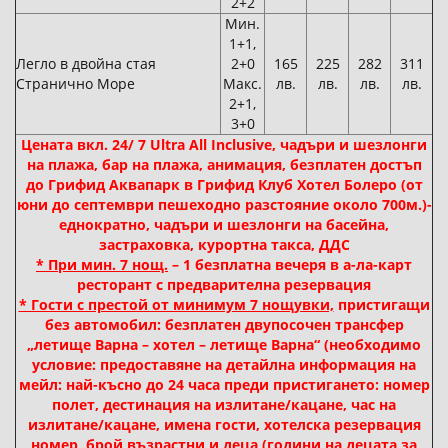
2+2
Мин.
1+1,
Легло в двойна стая
2+0
165
225
282
311
Странично Море
Макс.
лв.
лв.
лв.
лв.
2+1,
3+0
Цената вкл. 24/ 7 Ultra All Inclusive, чадъри и шезлонги
на плажа, бар на плажа, анимация, безплатен достъп
до Грифид Аквапарк в Грифид Клуб Хотел Болеро (от
юни до септември пешеходно разстояние около 700м.)-
еднократно, чадъри и шезлонги на басейна,
застраховка, курортна такса, ДДС
* При мин. 7 нощ.
– 1 безплатна вечеря в а-ла-карт
ресторант с предварителна резервация
* Гости с престой от минимум 7 нощувки,
пристигащи
без автомобил: безплатен двупосочен трансфер
„летище Варна – хотел – летище Варна“ (необходимо
условие: предоставяне на детайлна информация на
мейл: най-късно до 24 часа преди пристигането: номер
полет, дестинация на излитане/кацане, час на
излитане/кацане, имена гости, хотелска резервация
номер, брой възрастни и деца (години на децата за