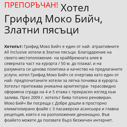
ПРЕПОРЪЧАН!
Хотел
Грифид Моко Бийч,
Златни пясъци
Хотелът:
Грифид Моко Бийч е един от най- атрактивните
All Inclusive хотели в Златни пясъци. Благодарение на
своето местоположение- на крайбрежната алея в
северната част на курорта / 50 м. до плажа/, и на
разумната си ценова политика и качество на предлаганите
услуги, хотел Грифид Моко Бийч се очертава като един от
най- предпочитаните хотели за лятна почивка в курорта.
Хотелът притежава уникална архитектура- терасовидно
оформена сграда на 4 и 5 етажа с прекрасен изглед към
залива. През 2009 г. хотелът бива тотално реновиран.
Моко Бийч Ви посреща с Добре дошли в просторно
климатизирано фоайе с 3 пасажерски асансьора и главна
рецепция, която е на разположение денонощно. Във
фоайето можете да ползвате бърз безжичен интернет.