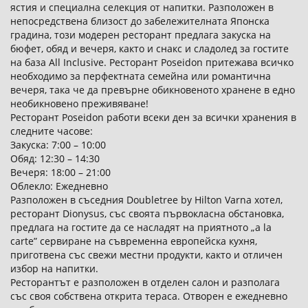
ястия и специална селекция от напитки. Разположен в
непосредствена близост до забележителната Японска
градина, този модерен ресторант предлага закуска на
бюфет, обяд и вечеря, както и снакс и сладолед за гостите
на база All Inclusive. Ресторант Poseidon притежава всичко
необходимо за перфектната семейна или романтична
вечеря, така че да превърне обикновеното хранене в едно
необикновено преживяване!
Ресторант Poseidon работи всеки ден за всички хранения в
следните часове:
Закуска: 7:00 – 10:00
Обяд: 12:30 – 14:30
Вечеря: 18:00 – 21:00
Облекло: Ежедневно
Разположен в съседния Doubletree by Hilton Varna хотел,
ресторант Dionysus, със своята първокласна обстановка,
предлага на гостите да се насладят на приятното „a la
carte” сервиране на съвременна европейска кухня,
приготвена със свежи местни продукти, както и отличен
избор на напитки.
Ресторантът е разположен в отделен салон и разполага
със своя собствена открита тераса. Отворен е ежедневно