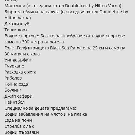
Магазини (в съседния хотел Doubletree by Hilton Varna)
Бюро за обмяна на валута (в съседния хотел Doubletree by
Hilton Varna)
Детски клуб
Тенис корт
Водни спортове: Богато разнообразие от водни спортове
само на 300 метра от хотела
Голф: Голф игрището Black Sea Rama е на 25 км и само на
30 минути с кола
Уиндсърфинг
Гмуркане
Разходка с яхта
Риболов
Конна езда
Боулинг
Джип сафари
Пейнтбол
Специално за децата предлагаме:
Водни забавления на място и на плажа
Езда на пони
Стрелба с лък
Водни пързалки