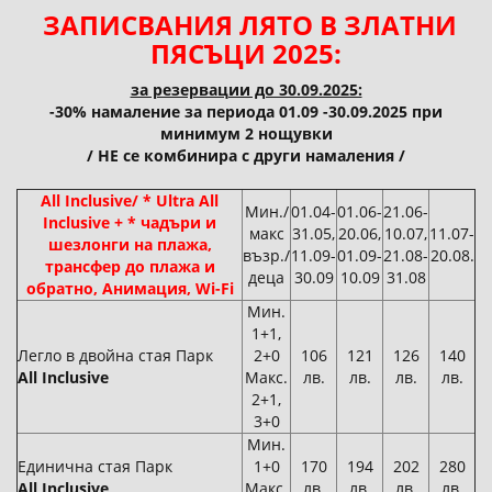
ЗАПИСВАНИЯ ЛЯТО В ЗЛАТНИ
ПЯСЪЦИ 2025:
за резервации до 30.09.2025:
-30% намаление за периода 01.09 -30.09.2025 при
минимум 2 нощувки
/ НЕ се комбинира с други намаления /
All Inclusive/ * Ultra All
Мин./
01.04-
01.06-
21.06-
Inclusive + * чадъри и
макс
31.05,
20.06,
10.07,
11.07-
шезлонги на плажа,
възр./
11.09-
01.09-
21.08-
20.08.
трансфер до плажа и
деца
30.09
10.09
31.08
обратно, Анимация, Wi-Fi
Мин.
1+1,
Легло в двойна стая Парк
2+0
106
121
126
140
All Inclusive
Макс.
лв.
лв.
лв.
лв.
2+1,
3+0
Мин.
Единична стая Парк
1+0
170
194
202
280
All Inclusive
Макс.
лв.
лв.
лв.
лв.