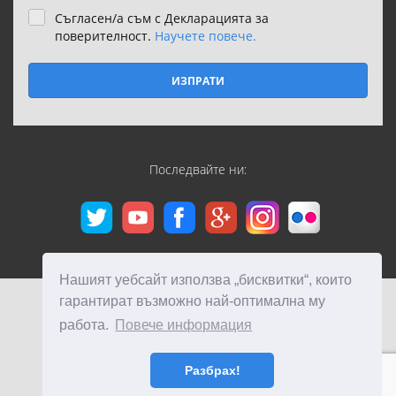
Съгласен/а съм с Декларацията за
поверителност.
Научете повече.
ИЗПРАТИ
Последвайте ни:
Нашият уебсайт използва „бисквитки“, които
гарантират възможно най-оптимална му
работа.
Повече информация
Разбрах!
© 2012-2026 HolidayPlanet.