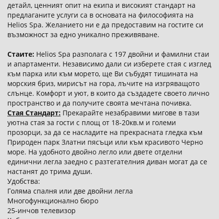
детайл, ценният опит на екипа и високият стандарт на
предлаганите услуги са в основата на философията на
Helios Spa. Желанието ни е да предоставим на гостите си
възможност за едно уникално преживяване.
Стаите:
Helios Spa разполага с 197 двойни и фамилни стаи
и апартаменти. Независимо дали си изберете стая с изглед
към парка или към морето, ще Ви събудят тишината на
морския бриз, мирисът на гора, лъчите на изгряващото
слънце. Комфорт и уют, в които да създадете своето лично
пространство и да получите своята мечтана почивка.
Стая Стандарт:
Прекарайте незабравими мигове в тази
уютна стая за гости с площ от 18-20кв.м и големи
прозорци, за да се насладите на прекрасната гледка към
Природен парк Златни пясъци или към красивото Черно
море. На удобното двойно легло или двете отделни
единични легла заедно с разтегателния диван могат да се
настанят до трима души.
Удобства:
Голяма спалня или две двойни легла
Многофункционално бюро
25-инчов телевизор