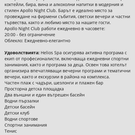
коктейли, бира, вина и алкохолни напитки в модерния и
стилен Apollo Night Club. Барът е идеално място за
провеждане на фирмени събития, светски вечери и частни
тървества, както и любимо място за нашите гости.
Apollo Night Club работи ежедневно в часовете:
20:00 - без ограничение
Облекло: Ежедневно-елегантно
Удоволствията:
Helios Spa осигурява активна програма с
екип от професионалисти, включваща ежедневни спортни
занимания, както и програма за деца. Освен това хотелът
организира впечатляващи вечерни програми и тематични
вечери, както и екскурзии в района на комплекса.
Частен плаж с чадъри, шезлонги и плажен бар
Просторна детска площадка
Два външни и един вътрешен басейн
Водни пързалки
Детски басейн
Детски клуб
Водни спортове
Спортни занимания
Тенис