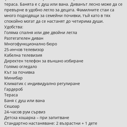
тераса. Банята е с душ или вана. Диванът лесно може да се
превърне в удобно легло за децата. Фамилните стаи са
много подходящи за семейни почивки, тъй като в тях
спокойно могат да се настанят до четирима души.
Удобства:
Голяма спалня или две двойни легла
Разтегателен диван
Многофункционално бюро
25-инчов телевизор
Кабелна телевизия
Директен телефон за външно избиране
Голямо огледало
Кът за почивка
Минибар
Климатик с индивидуално регулиране
Гардероб
Тераса
Баня с душ или вана
Сешоар
24-часов рум сървиз
Детска кошарка – при запитване
Стандартно настаняване: 2 възрастни + 1 дете