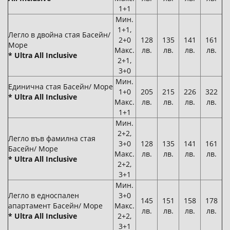
1+1
Мин.
1+1,
Легло в двойна стая Басейн/
2+0
128
135
141
161
Море
Макс.
лв.
лв.
лв.
лв.
* Ultra All Inclusive
2+1,
3+0
Мин.
Единична стая Басейн/ Море
1+0
205
215
226
322
* Ultra All Inclusive
Макс.
лв.
лв.
лв.
лв.
1+1
Мин.
2+2,
Легло във фамилна стая
3+0
128
135
141
161
Басейн/ Море
Макс.
лв.
лв.
лв.
лв.
* Ultra All Inclusive
2+2,
3+1
Мин.
Легло в едноспален
3+0
145
151
158
178
апартамент Басейн/ Море
Макс.
лв.
лв.
лв.
лв.
* Ultra All Inclusive
2+2,
3+1