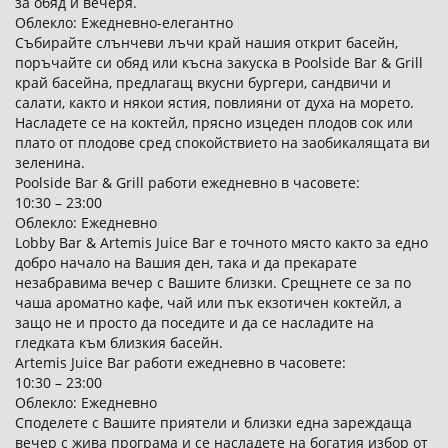
за обяд и вечеря.
Облекло: Ежедневно-елегантно
Събирайте слънчеви лъчи край нашия открит басейн,
поръчайте си обяд или късна закуска в Poolside Bar & Grill
край басейна, предлагащ вкусни бургери, сандвичи и
салати, както и някои ястия, повлияни от духа на морето.
Насладете се на коктейл, прясно изцеден плодов сок или
плато от плодове сред спокойствието на заобикалящата ви
зеленина.
Poolside Bar & Grill работи ежедневно в часовете:
10:30 – 23:00
Облекло: Ежедневно
Lobby Bar & Artemis Juice Bar е точното място както за едно
добро начало на Вашия ден, така и да прeкарате
незабравима вечер с Вашите близки. Срещнете се за по
чаша ароматно кафе, чай или пък екзотичен коктейл, а
защо не и просто да поседите и да се насладите на
гледката към близкия басейн.
Artemis Juice Bar работи ежедневно в часовете:
10:30 – 23:00
Облекло: Ежедневно
Споделете с Вашите приятели и близки една зареждаща
вечер с жива програма и се насладете на богатия избор от