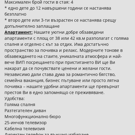
Максимален брой гости в стая: 4
* едно дете до 12 навършени години се настанява
безплатно
* второ дете или 3-ти възрастен се настанява срещу
допълнително заплащане
Апартамент:
Нашите уютни добре обзаведени
апартаменти с площ от 38 или 42 кв.м разполагат с голяма
спалня и отделно с кът за отдих. Има достатъчно
пространство за почивка и релакс. Модерните тонове в
обзавеждането на стаите, уникалната атмосфера и най-
вече ВИП посрещането при пристигането ВИ ще Ви
накарат да се почувствате ценени и желани гости.
Независимо дали става дума за романтично бягство,
семейна ваканция, бизнес пътуване или просто лятна
почивка – нашите удобни апартаменти ще превърнат
престоя Ви в едно запомнящо се преживяване.
Удобства:
Голяма спалня
Разтегателен диван
Многофункционално бюро
25-инчов телевизор
Кабелна телевизия
Директен телефон за външно избиране