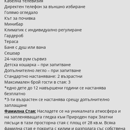
Кабелна телевизия
Директен телефон за външно избиране
Голямо огледало
Кът за почивка
Минибар
Климатик с индивидуално регулиране
Гардероб
Тераса
Баня с душ или вана
Сешоар
24-часов рум сървиз
Детска кошарка – при запитване
Допълнително легло – при запитване
Стандартно настаняване: 2 възрастни
Максимален брой гости в стая: 3
*едно дете до 12 навършени години се настанява
безплатно
*3-ти възрастен се настанява срещу допълнително
заплащане
Фамилна Стая:
Насладете се на уникалната атмосфера и
на запленяващата гледка към Природен парк Златни
пясъци в тази просторна стая с площ от 28 кв.м. Всяка
фамилна стая е покрита с килим и разполага със собствена