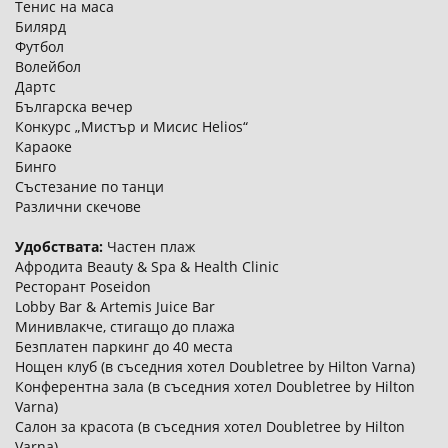
Тенис на маса
Билярд
Футбол
Волейбол
Дартс
Българска вечер
Конкурс „Мистър и Мисис Helios“
Караоке
Бинго
Състезание по танци
Различни скечове
Удобствата:
Частен плаж
Афродита Beauty & Spa & Health Clinic
Ресторант Poseidon
Lobby Bar & Artemis Juice Bar
Минивлакче, стигащо до плажа
Безплатен паркинг до 40 места
Нощен клуб (в съседния хотел Doubletree by Hilton Varna)
Конферентна зала (в съседния хотел Doubletree by Hilton
Varna)
Салон за красота (в съседния хотел Doubletree by Hilton
Varna)