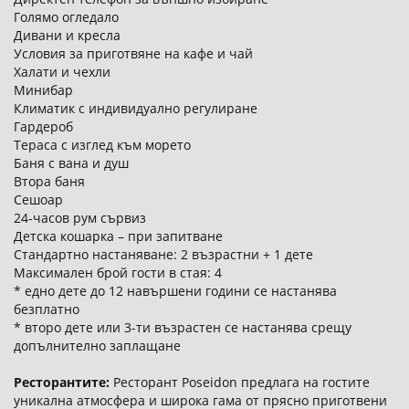
Голямо огледало
Дивани и кресла
Условия за приготвяне на кафе и чай
Халати и чехли
Минибар
Климатик с индивидуално регулиране
Гардероб
Тераса с изглед към морето
Баня с вана и душ
Втора баня
Сешоар
24-часов рум сървиз
Детска кошарка – при запитване
Стандартно настаняване: 2 възрастни + 1 дете
Максимален брой гости в стая: 4
* едно дете до 12 навършени години се настанява
безплатно
* второ дете или 3-ти възрастен се настанява срещу
допълнително заплащане
Ресторантите:
Ресторант Poseidon предлага на гостите
уникална атмосфера и широка гама от прясно приготвени