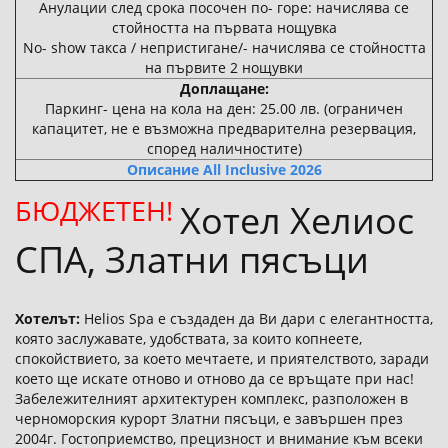
Анулации след срока посочен по- горе: начислява се
стойността на първата нощувка
No- show такса / непристигане/- начислява се стойността
на първите 2 нощувки
Доплащане:
Паркинг- цена на кола на ден: 25.00 лв. (ограничен
капацитет, не е възможна предварителна резервация,
според наличностите)
Описание All Inclusive 2026
БЮДЖЕТЕН!
Хотел Хелиос
СПА, Златни пясъци
Хотелът:
Helios Spa е създаден да Ви дари с елегантността,
която заслужавате, удобствата, за които копнеете,
спокойствието, за което мечтаете, и приятелството, заради
което ще искате отново и отново да се връщате при нас!
Забележителният архитектурен комплекс, разположен в
черноморския курорт Златни пясъци, е завършен през
2004г. Гостоприемство, прецизност и внимание към всеки