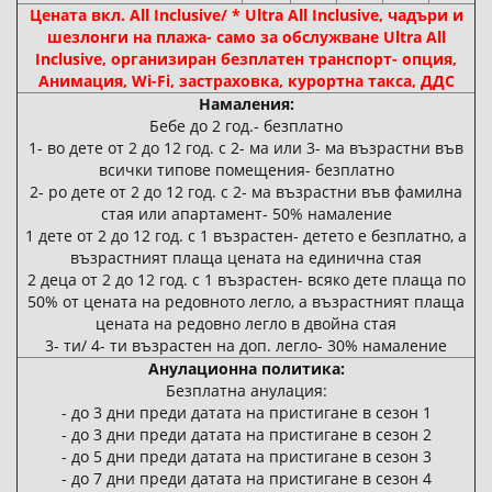
Цената вкл. All Inclusive/ * Ultra All Inclusive, чадъри и
шезлонги на плажа- само за обслужване Ultra All
Inclusive, организиран безплатен транспорт- опция,
Анимация, Wi-Fi, застраховка, курортна такса, ДДС
Намаления:
Бебе до 2 год.- безплатно
1- во дете от 2 до 12 год. с 2- ма или 3- ма възрастни във
всички типове помещения- безплатно
2- ро дете от 2 до 12 год. с 2- ма възрастни във фамилна
стая или апартамент- 50% намаление
1 дете от 2 до 12 год. с 1 възрастен- детето е безплатно, а
възрастният плаща цената на единична стая
2 деца от 2 до 12 год. с 1 възрастен- всяко дете плаща по
50% от цената на редовното легло, а възрастният плаща
цената на редовно легло в двойна стая
3- ти/ 4- ти възрастен на доп. легло- 30% намаление
Анулационна политика:
Безплатна анулация:
- до 3 дни преди датата на пристигане в сезон 1
- до 3 дни преди датата на пристигане в сезон 2
- до 5 дни преди датата на пристигане в сезон 3
- до 7 дни преди датата на пристигане в сезон 4