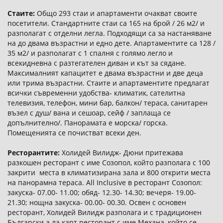
Стаите:
Общо 293 стаи и апартаменти очакват своите
посетители. Стандартните стаи са 165 на брой / 26 м2/ и
разполагат с отделни легла. Подходящи са за настаняване
на до двама възрастни и едно дете. Апартаментите са 128 /
35 м2/ и разполагат с 1 спалня с голямо легло и
всекидневна с разтегателен диван и кът за сядане.
Максималният капацитет е двама възрастни и две деца
или трима възрастни. Стаите и апартаментите предлагат
всички съвременни удобства- климатик, сателитна
телевизия, телефон, мини бар, балкон/ тераса, санитарен
възел с душ/ вана и сешоар, сейф / заплаща се
допълнително/. Панорамата е морска/ горска.
Помещенията се почистват всеки ден.
Ресторантите:
Холидей Вилидж- Дюни притежава
разкошен ресторант с име Созопол, който разполага с 100
закрити места в климатизирана зала и 800 открити места
на панорамна тераса. All Inclusive в ресторант Созопол:
закуска- 07.00- 11.00; обяд- 12.30- 14.30; вечеря- 19.00-
21.30; нощна закуска- 00.00- 00.30. Освен с основен
ресторант, Холидей Вилидж разполага и с традиционен
Български а ла карт ресторант с име Механа, който се