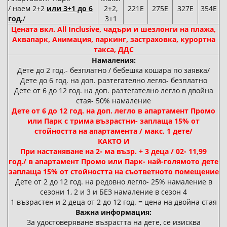
/ наем 2+2
или 3+1 до 6
2+2,
221Е
275Е
327Е
354Е
год.
/
3+1
Цената вкл. All Inclusive, чадъри и шезлонги на плажа,
Аквапарк, Анимация, паркинг, застраховка, курортна
такса, ДДС
Намаления:
Дете до 2 год.- безплатно / бебешка кошара по заявка/
Дете до 6 год. на доп. разтегателно легло- безплатно
Дете от 6 до 12 год. на доп. разтегателно легло в двойна
стая- 50% намаление
Дете от 6 до 12 год. на доп. легло в апартамент Промо
или Парк с трима възрастни- заплаща 15% от
стойността на апартамента / макс. 1 дете/
КАКТО И
При настаняване на 2- ма възр. + 3 деца / 02- 11,99
год./
в апартамент Промо или Парк
- най-голямото дете
заплаща 15% от стойността на съответното помещение
Дете от 2 до 12 год. на редовно легло- 25% намаление в
сезони 1, 2 и 3 и БЕЗ намаление в сезон 4
1 възрастен и 2 деца от 2 до 12 год. = цена на двойна стая
Важна информация:
За удостоверяване възрастта на дете, се изисква