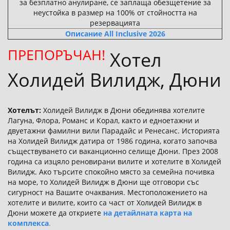
за безплатно анулиране, се заплаща обезщетение за
неустойка в размер на 100% от стойността на
резервацията
Описание All Inclusive 2026
ПРЕПОРЪЧАН!
Хотел
Холидей Вилидж, Дюни
Хотелът:
Холидей Вилидж в Дюни обединява хотелите
Лагуна, Флора, Романс и Корал, както и едноетажни и
двуетажни фамилни вили Парадайс и Ренесанс. Историята
на Холидей Вилидж датира от 1986 година, когато започва
съществуването си ваканционно селище Дюни. През 2008
година са изцяло реновирани вилите и хотелите в Холидей
Вилидж. Ако търсите спокойно място за семейна почивка
на море, то Холидей Вилидж в Дюни ще отговори със
сигурност на Вашите очаквания. Местоположението на
хотелите и вилите, които са част от Холидей Вилидж в
Дюни можете да откриете
на детайлната карта на
комплекса
.