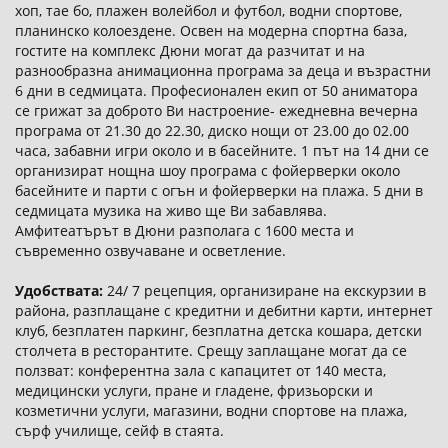
хоп, тае бо, плажен волейбол и футбол, водни спортове,
планинско колоездене. Освен на модерна спортна база,
гостите на комплекс Дюни могат да разчитат и на
разнообразна анимационна програма за деца и възрастни
6 дни в седмицата. Професионален екип от 50 аниматора
се грижат за доброто Ви настроение- ежедневна вечерна
програма от 21.30 до 22.30, диско нощи от 23.00 до 02.00
часа, забавни игри около и в басейните. 1 път на 14 дни се
организират нощна шоу програма с фойерверки около
басейните и парти с огън и фойерверки на плажа. 5 дни в
седмицата музика на живо ще Ви забавлява.
Амфитеатърът в Дюни разполага с 1600 места и
съвременно озвучаване и осветление.
Удобствата:
24/ 7 рецепция, организиране на екскурзии в
района, разплащане с кредитни и дебитни карти, интернет
клуб, безплатен паркинг, безплатна детска кошара, детски
столчета в ресторантите. Срещу заплащане могат да се
ползват: конферентна зала с капацитет от 140 места,
медицински услуги, пране и гладене, фризьорски и
козметични услуги, магазини, водни спортове на плажа,
сърф училище, сейф в стаята.