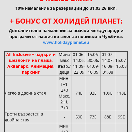
10% намаление за резервации до 31.03.26 вкл.
+ БОНУС ОТ ХОЛИДЕЙ ПЛАНЕТ:
Допълнително намаление за всички международни
програми от нашия каталог за почивки в Чужбина:
www.holidayplanet.eu
All Inclusive + чадъри и
Мин./
01.06-
15.06-
01.07-
шезлонги на плажа,
макс
14.06,
30.06,
14.07,
15.07-
Аквапарк, Анимация,
възр./
11.09-
01.09-
16.08-
15.08
паркинг
деца
22.09
10.09
31.08
Мин.
1+1,
2+0
Легло в двойна стая
74Е
92Е
109Е
118Е
Макс.
2+1,
3+0
Трети възрастен в
-
59Е
73Е
88Е
95Е
двойна стая
Мин.
1+0