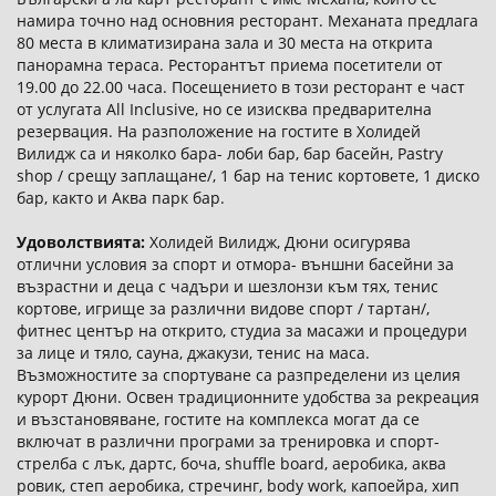
намира точно над основния ресторант. Механата предлага
80 места в климатизирана зала и 30 места на открита
панорамна тераса. Ресторантът приема посетители от
19.00 до 22.00 часа. Посещението в този ресторант е част
от услугата All Inclusive, но се изисква предварителна
резервация. На разположение на гостите в Холидей
Вилидж са и няколко бара- лоби бар, бар басейн, Pastry
shop / срещу заплащане/, 1 бар на тенис кортовете, 1 диско
бар, както и Аква парк бар.
Удоволствията:
Холидей Вилидж, Дюни осигурява
отлични условия за спорт и отмора- външни басейни за
възрастни и деца с чадъри и шезлонзи към тях, тенис
кортове, игрище за различни видове спорт / тартан/,
фитнес център на открито, студиа за масажи и процедури
за лице и тяло, сауна, джакузи, тенис на маса.
Възможностите за спортуване са разпределени из целия
курорт Дюни. Освен традиционните удобства за рекреация
и възстановяване, гостите на комплекса могат да се
включат в различни програми за тренировка и спорт-
стрелба с лък, дартс, боча, shuffle board, аеробика, аква
ровик, степ аеробика, стречинг, body work, капоейра, хип