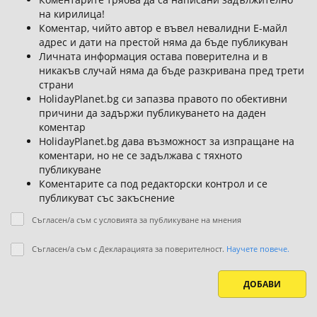
на кирилица!
Коментар, чийто автор е въвел невалидни Е-майл
адрес и дати на престой няма да бъде публикуван
Личната информация остава поверителна и в
никакъв случай няма да бъде разкривана пред трети
страни
HolidayPlanet.bg си запазва правото по обективни
причини да задържи публикуването на даден
коментар
HolidayPlanet.bg дава възможност за изпращане на
коментари, но не се задължава с тяхното
публикуване
Коментарите са под редакторски контрол и се
публикуват със закъснение
Съгласен/а съм с условията за публикуване на мнения
Съгласен/а съм с Декларацията за поверителност.
Научете повече.
ДОБАВИ