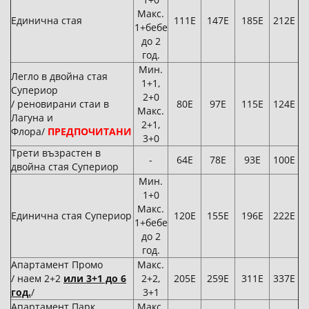
Макс.
Единична стая
111Е
147Е
185Е
212Е
1+бебе
до 2
год.
Мин.
Легло в двойна стая
1+1,
Супериор
2+0
/ реновирани стаи в
80Е
97Е
115Е
124Е
Макс.
Лагуна и
2+1,
Флора/
ПРЕДПОЧИТАНИ
3+0
Трети възрастен в
-
64Е
78Е
93Е
100Е
двойна стая Супериор
Мин.
1+0
Макс.
Единична стая Супериор
120Е
155Е
196Е
222Е
1+бебе
до 2
год.
Апартамент Промо
Макс.
/ наем 2+2
или 3+1 до 6
2+2,
205Е
259Е
311Е
337Е
год.
/
3+1
Апартамент Парк
Макс.