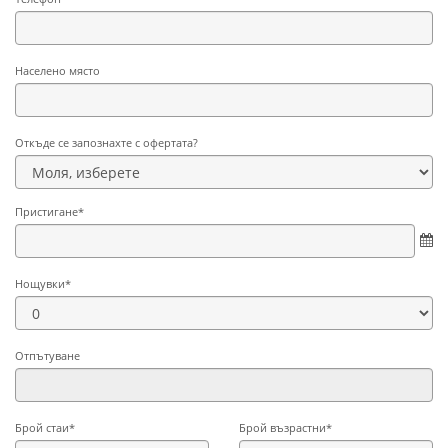
Населено място
Откъде се запознахте с офертата?
Пристигане*
Нощувки*
Отпътуване
Брой стаи*
Брой възрастни*