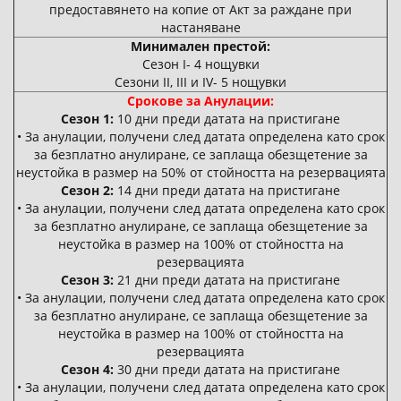
предоставянето на копие от Акт за раждане при
настаняване
Минимален престой:
Сезон I- 4 нощувки
Сезони II, III и IV- 5 нощувки
Срокове за Анулации:
Сезон 1:
10 дни преди датата на пристигане
• За анулации, получени след датата определена като срок
за безплатно анулиране, се заплаща обезщетение за
неустойка в размер на 50% от стойността на резервацията
Сезон 2:
14 дни преди датата на пристигане
• За анулации, получени след датата определена като срок
за безплатно анулиране, се заплаща обезщетение за
неустойка в размер на 100% от стойността на
резервацията
Сезон 3:
21 дни преди датата на пристигане
• За анулации, получени след датата определена като срок
за безплатно анулиране, се заплаща обезщетение за
неустойка в размер на 100% от стойността на
резервацията
Сезон 4:
30 дни преди датата на пристигане
• За анулации, получени след датата определена като срок