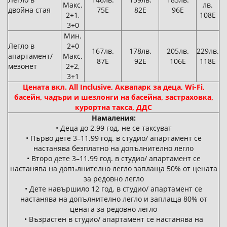
Макс.
лв.
двойна стая
75Е
82Е
96Е
2+1,
108Е
3+0
Мин.
Легло в
2+0
167лв.
178лв.
205лв.
229лв.
апартамент/
Макс.
87Е
92Е
106Е
118Е
мезонет
2+2,
3+1
Цената вкл. All Inclusive, Аквапарк за деца, Wi-Fi,
басейн, чадъри и шезлонги на басейна, застраховка,
курортна такса, ДДС
Намаления:
• Деца до 2.99 год. не се таксуват
• Първо дете 3–11.99 год. в студио/ апартамент се
настанява безплатно на допълнително легло
• Второ дете 3–11.99 год. в студио/ апартамент се
настанява на допълнително легло заплаща 50% от цената
за редовно легло
• Дете навършило 12 год. в студио/ апартамент се
настанява на допълнително легло и заплаща 80% от
цената за редовно легло
• Възрастен в студио/ апартамент се настанява на