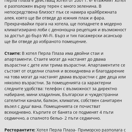
Перла Плаза е действащ хотел от 2001 г. 6- етажният хотел
е разположен върху терен с много зеленина. В
непосредствена близост пък се намира крайбрежната
алея, която ще Ви отведе до южния плаж и фара.
Прекрачвайки прага на хотела, ще попаднете в модерно
климатизирано лоби с денонощна рецепция и възможност
за достъп до бърз Wi-Fi. Бърз и тих пасажерски асансьор
ще Ви отведе до избраното помещение.
Стаите:
В хотел Перла Плаза има двойни стаи и
апартаменти. Стаите могат да настанят до двама
възрастни с дете или трима възрастни. Апартаментите се
състоят от отделни спалня и всекидневна и благодарение
на това могат да настанят двама възрастни с две деца или
няколко възрастни. За помещенията са характерни
следните удобства: телефон с възможност за директно
набиране, мини хладилник, Български и чуждестранни
сателитни канали, балкон, климатик, собствен санитарен
възел с душ/ вана. Помещенията се почистват
всекидневно. Кърпите от банята се подменят 4 пъти
седмично, а спалното бельо- 2 пъти седмично.
Ресторантите:
Хотел Перла Плаза- Приморско разполага с