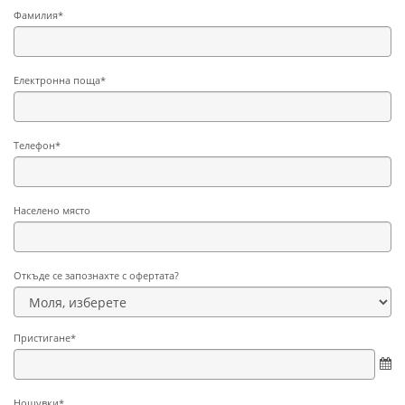
Фамилия*
Електронна поща*
Телефон*
Населено място
Откъде се запознахте с офертата?
Пристигане*
Нощувки*