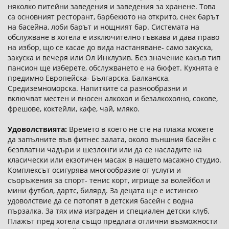
няколко питейни заведения и заведения за хранене. Това
са основният ресторант, барбекюто на открито, снек барът
на басейна, лоби барът и нощният бар. Системата на
обслужване в хотела е изключително гъвкава и дава право
на избор, що се касае до вида настаняване- само закуска,
закуска и вечеря или Ол Инклузив. Без значение какъв тип
пансион ще изберете, обслужването е на бюфет. Кухнята е
предимно Европейска- Българска, Балканска,
Средиземноморска. Напитките са разнообразни и
включват местен и вносен алкохол и безалкохолно, сокове,
фрешове, коктейли, кафе, чай, мляко.
Удоволствията:
Времето в което не сте на плажа можете
да запълните във фитнес залата, около външния басейн с
безплатни чадъри и шезлонги или да се насладите на
класически или екзотичен масаж в нашето масажно студио.
Комплексът осигурява многообразие от услуги и
съоръжения за спорт- тенис корт, игрище за волейбол и
мини футбол, дартс, билярд. За децата ще е истинско
удоволствие да се потопят в детския басейн с водна
пързалка. За тях има изграден и специален детски клуб.
Плажът пред хотела също предлага отлични възможности