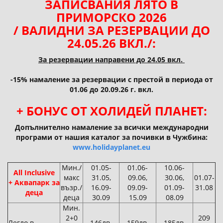
ЗАПИСВАНИЯ ЛЯТО В
ПРИМОРСКО 2026
/ ВАЛИДНИ ЗА РЕЗЕРВАЦИИ ДО
24.05.26 ВКЛ./:
За резервации направени до 24.05 вкл.
-15% намаление за резервации с престой в периода от
01.06 до 20.09.26 г. вкл.
+ БОНУС ОТ ХОЛИДЕЙ ПЛАНЕТ:
Допълнително намаление за всички международни
програми от нашия каталог за почивки в Чужбина:
www.holidayplanet.eu
Мин./
01.05-
01.06-
10.06-
All Inclusive
макс
31.05,
09.06,
30.06,
01.07-
+ Аквапарк за
възр./
16.09-
09.09-
01.09-
31.08
деца
деца
30.09
15.09
08.09
Мин.
2+0
209
Легло в
146лв.
159лв.
185лв.