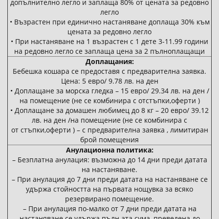
допълнително легло и заплаща 80% от цената за редовно
легло
• Възрастен при единично настаняване доплаща 30% към
цената за редовно легло
• При настаняване на 1 възрастен с 1 дете 3-11.99 години
на редовно легло се заплаща цена за 2 пълноплащащи
Доплащания:
Бебешка кошара се предоставя с предварителна заявка.
Цена: 5 евро/ 9.78 лв. на ден
• Доплащане за морска гледка – 15 евро/ 29.34 лв. на ден /
на помещение (не се комбинира с отстъпки,оферти )
• Доплащане за домашен любимец до 8 кг – 20 евро/ 39.12
лв. на ден /на помещение (не се комбинира с
от стъпки,оферти ) – с предварителна заявка , лимитиран
брой помещения
Анулационна политика:
– Безплатна анулация: възможна до 14 дни преди датата
на настаняване.
– При анулация до 7 дни преди датата на настаняване се
удържа стойността на първата нощувка за всяко
резервирано помещение.
– При анулация по-малко от 7 дни преди датата на
настаняване се удържа пълн ата сума, преведена до