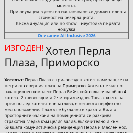
момента.
– При анулация в деня на настаняване се дължи пълната
стойност на резервацията.
– Късна анулация или no-show – неустойка първата
нощувка
Описание All Inclusive 2026
ИЗГОДЕН!
Хотел Перла
Плаза, Приморско
Хотелът:
Перла Плаза е три- звезден хотел, намиращ се на
метри от северния плаж на Приморско. Хотелът е част от
ваканционен комплекс Перла Бийч, който включва общо 4
хотела- 2 тризвездни и 2 четиризвездни. Това, с което на
пръв поглед хотелът впечатлява, е неговото перфектно
местоположение. Плажът е буквално в краката Ви, а от
просторните балкони на помещенията се разкрива
страхотна гледка към целия залив, включително и към
бившата комунистическа резиденция Перла и Маслен нос.