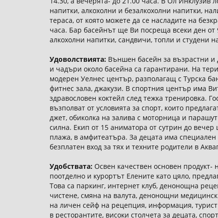
14.30, а вечерята- до 21.00 часа. В Ол Инклузив
напитки, алкохолни и безалкохолни напитки, на
тераса, от която можете да се насладите на безкр
часа. Бар басейнът ще Ви посреща всеки ден от 
алкохолни напитки, сандвичи, топли и студени н
Удоволствията:
Външен басейн за възрастни и д
и чадъри около басейна са гарантирани. На те
модерен Уелнес център, разполагащ с Турска ба
фитнес зала, джакузи. В спортния център има Ви
здравословен коктейл след тежка тренировка. Гос
възполват от условията за спорт, които предлагат
джет, обиколка на залива с моторница и парашу
силна. Екип от 15 аниматора от сутрин до вечер 
плажа, в амфитеатъра. За децата има специален К
безплатен вход за тях и техните родители в Аква
Удобствата:
Освен качествен основен продукт- н
поотделно и курортът Елените като цяло, предла
Това са паркинг, интернет клуб, денонощна реце
чистене, смяна на валута, денонощни медицински
на личен сейф на рецепция, информация, туристи
в ресторантите, високи столчета за децата, спо