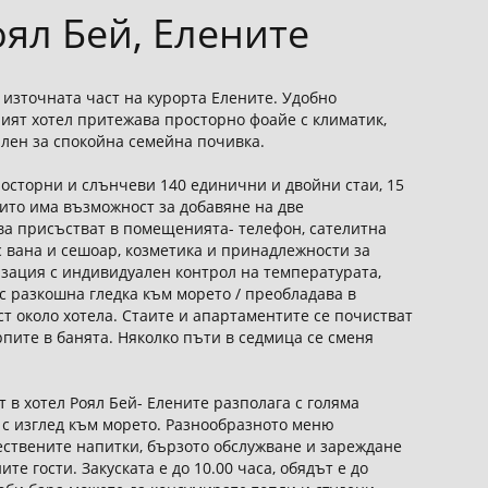
ял Бей, Елените
 източната част на курорта Елените. Удобно
ният хотел притежава просторно фоайе с климатик,
лен за спокойна семейна почивка.
росторни и слънчеви 140 единични и двойни стаи, 15
оито има възможност за добавяне на две
ва присъстват в помещенията- телефон, сателитна
с вана и сешоар, козметика и принадлежности за
изация с индивидуален контрол на температурата,
с разкошна гледка към морето / преобладава в
т около хотела. Стаите и апартаментите се почистват
рпите в банята. Няколко пъти в седмица се сменя
т в хотел Роял Бей- Елените разполага с голяма
 с изглед към морето. Разнообразното меню
ствените напитки, бързото обслужване и зареждане
е гости. Закуската е до 10.00 часа, обядът е до