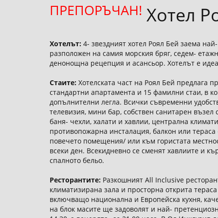
ПРЕПОРЪЧАН!
Хотел Ро
Хотелът:
4- звездният хотел Роял Бей заема най-
разположен на самия морския бряг, седем- етаж
денонощна рецепция и асансьор. Хотелът е идеа
Стаите:
Хотелската част на Роял Бей предлага п
стандартни апартамента и 15 фамилни стаи, в к
допълнителни легла. Всички съвременни удобст
телевизия, мини бар, собствен санитарен възел 
баня- чехли, халати и хавлии, централна климат
противопожарна инсталация, балкон или тераса 
повечето помещения/ или към гористата местнос
всеки ден. Всекидневно се сменят хавлиите и къ
спалното бельо.
Ресторантите:
Разкошният All Inclusive ресторан
климатизирана зала и просторна открита тераса
включващо национална и Европейска кухня, каче
на блок масите ще задоволят и най- претенциознит