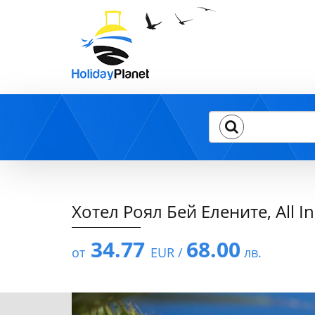
Хотел Роял Бей Елените, All I
34.77
68.00
от
EUR /
лв.