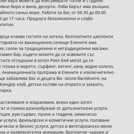
 лоби бара можете да консумирате топли и студени
ливни бира и вино, десерти. Лоби барът има външна
айното синьо море. Работи за Вас от 08.30 до 00.00
9 до 17 часа. Предлага безалкохолни и слабо
апитки.
еца очаква гостите на хотела. Безплатните шезлонги
риторията на ваканционно селище Елените има
ня, салон за традиционни и нетрадиционни масажи,
тамин бар, където можете да се освежите със
тите отседнали в хотел Роял Бей могат да се
 плажа и морето- сърфинг, яхтинг, кану, водно колело,
т. Анимационната програма в Елените е изключително
ще забавлява Вас и децата Ви- около басейните, на
индер клуб, детски кътове на открито и закрито,
парка.
астаняване и изхранване, всеки един хотел
гат и голямо разнообразие от допълнителни услуги.
пция, рум сървис, пране и гладене, химическо
 услуги, фризьорски и козметични услуги, ползване
чески и бизнес услуги, детско и вегетарианско меню
ртна и развлекателна анимация, безплатни чадъри и