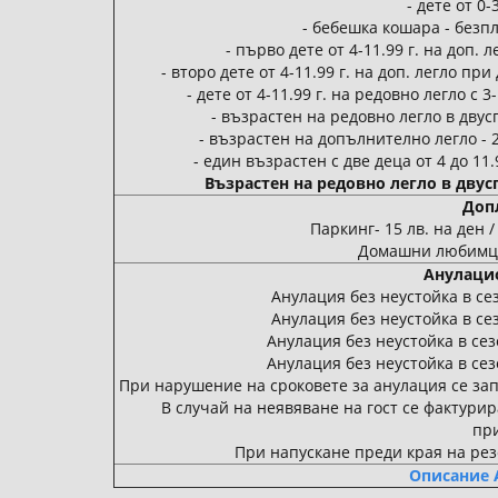
- дете от 0-
- бебешка кошара - безп
- първо дете от 4-11.99 г. на доп.
- второ дете от 4-11.99 г. на доп. легло п
- дете от 4-11.99 г. на редовно легло с
- възрастен на редовно легло в дву
- възрастен на допълнително легло - 
- един възрастен с две деца от 4 до 11.
Възрастен на редовно легло в дву
Доп
Паркинг- 15 лв. на ден 
Домашни любимци д
Анулаци
Анулация без неустойка в се
Анулация без неустойка в се
Анулация без неустойка в сез
Анулация без неустойка в сез
При нарушение на сроковете за анулация се за
В случай на неявяване на гост се фактурир
пр
При напускане преди края на ре
Описание Al