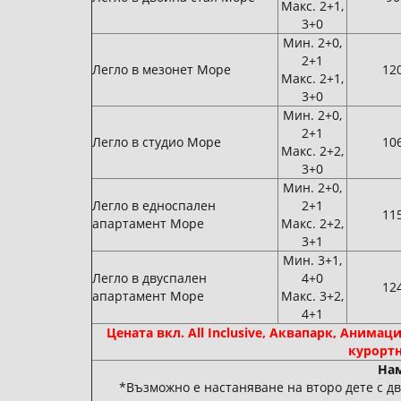
Макс. 2+1,
3+0
Мин. 2+0,
2+1
Легло в мезонет Море
120
Макс. 2+1,
3+0
Мин. 2+0,
2+1
Легло в студио Море
106
Макс. 2+2,
3+0
Мин. 2+0,
Легло в едноспален
2+1
115
апартамент Море
Макс. 2+2,
3+1
Мин. 3+1,
Легло в двуспален
4+0
124
апартамент Море
Макс. 3+2,
4+1
Цената вкл. All Inclusive, Аквапарк, Анимаци
курортн
Нам
*Възможно е настаняване на второ дете с два