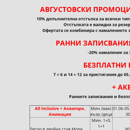
АВГУСТОВСКИ ПРОМОЦИИ
10% допълнителна отстъпка за всички тип
Отстъпката е валидна за резер
Офертата се комбинира с намалението 
РАННИ ЗАПИСВАНИЯ 
-20% намаление за 
БЕЗПЛАТНИ 
7 = 6 и 14 = 12 за пристигания до 05.
+ АК
Ранните записвания и безп
All Inclusive + Аквапарк,
Мин./макс
01.06-05.
Анимация
възр./деца
30
Мин. 1+0,
1+1
Легло в двойна стая Море
90