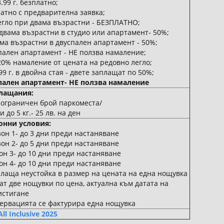
3.99 г. безплатно;
латно с предварителна заявка;
 легло при двама възрастни - БЕЗПЛАТНО;
ри двама възрастни в студио или апартамент- 50%;
 3-ма възрастни в двуспален апартамент - 50%;
спален апартамент - НЕ ползва намаление;
20% намаление от цената на редовно легло;
99 г. в двойна стая - двете заплащат по 50%;
спален апартамент- НЕ ползва намаление
лащания:
/ ограничен брой паркоместа/
о 5 кг.- 25 лв. на ден
онни условия:
зон 1- до 3 дни преди настаняване
зон 2- до 5 дни преди настаняване
он 3- до 10 дни преди настаняване
он 4- до 10 дни преди настаняване
плаща неустойка в размер на цената на една нощувка
ат две нощувки по цена, актуална към датата на
истигане
зервацията се фактурира една нощувка
l Inclusive 2025