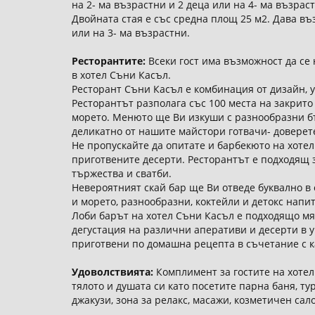
на 2- ма възрастни и 2 деца или на 4- ма възрас
Двойната стая е със средна площ 25 м2. Дава въ
или на 3- ма възрастни.
Ресторантите:
Всеки гост има възможност да се 
в хотел Съни Касъл.
Ресторант Съни Касъл е комбинация от дизайн, у
Ресторантът разполага със 100 места на закрито
морето. Менюто ще Ви изкуши с разнообразни б
деликатно от нашите майстори готвачи- доверете
Не пропускайте да опитате и барбекюто на хоте
приготвените десерти. Ресторантът е подходящ 
тържества и сватби.
Невероятният скай бар ще Ви отведе буквално в
и морето, разнообразни, коктейли и детокс напит
Лоби барът на хотел Съни Касъл е подходящо мяс
дегустация на различни аперативи и десерти в 
приготвени по домашна рецепта в съчетание с ка
Удоволствията:
Комплимент за гостите на хотел
тялото и душата си като посетите парна баня, ту
джакузи, зона за релакс, масажи, козметичен сал