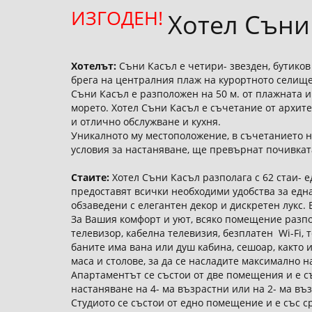
ИЗГОДЕН!
Хотел Съни
Хотелът:
Съни Касъл е четири- звезден, бутиков
брега на централния плаж на курортното селище
Съни Касъл е разположен на 50 м. oт плажната и
морето. Хотел Съни Касъл е съчетание от архит
и отлично обслужване и кухня.
Уникалното му местоположение, в съчетанието на
условия за настаняване, ще превърнат почивкат
Стаите:
Хотел Съни Касъл разполага с 62 стаи- е
предоставят всички необходими удобства за едн
обзаведени с елегантен декор и дискретен лукс. 
За Вашия комфорт и уют, всяко помещение разп
телевизор, кабелна телевизия, безплатен Wi-Fi, т
баните има вана или душ кабина, сешоар, както и 
маса и столове, за да се насладите максимално н
Апартаментът се състои от две помещения и е съ
настаняване на 4- ма възрастни или на 2- ма въз
Студиото се състои от едно помещение и е със 