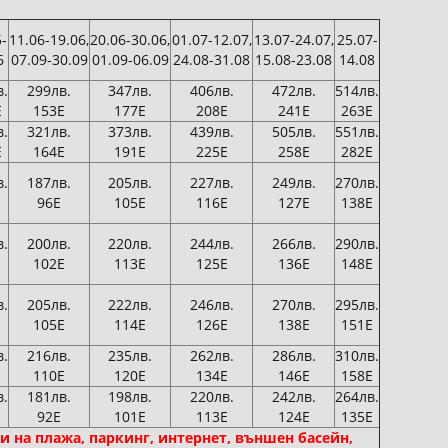
-
11.06-19.06,
20.06-30.06,
01.07-12.07,
13.07-24.07,
25.07-
6
07.09-30.09
01.09-06.09
24.08-31.08
15.08-23.08
14.08
в.
299лв.
347лв.
406лв.
472лв.
514лв.
Е
153Е
177Е
208Е
241Е
263Е
в.
321лв.
373лв.
439лв.
505лв.
551лв.
Е
164Е
191Е
225Е
258Е
282Е
в.
187лв.
205лв.
227лв.
249лв.
270лв.
96Е
105Е
116Е
127Е
138Е
в.
200лв.
220лв.
244лв.
266лв.
290лв.
102Е
113Е
125Е
136Е
148Е
в.
205лв.
222лв.
246лв.
270лв.
295лв.
105Е
114Е
126Е
138Е
151Е
в.
216лв.
235лв.
262лв.
286лв.
310лв.
110Е
120Е
134Е
146Е
158Е
в.
181лв.
198лв.
220лв.
242лв.
264лв.
92Е
101Е
113Е
124Е
135Е
нги на плажа, паркинг, интернет, външен басейн,