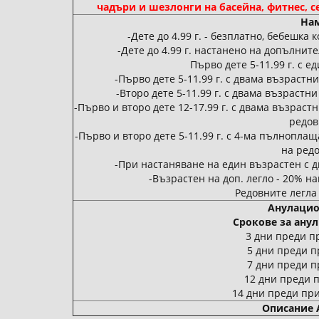
чадъри и шезлонги на басейна, фитнес, се
Нам
-Дете до 4.99 г. - безплатно, бебешка
-Дете до 4.99 г. настанено на допълнит
Първо дете 5-11.99 г. с е
-Първо дете 5-11.99 г. с двама възрастн
-Второ дете 5-11.99 г. с двама възрастн
-Първо и второ дете 12-17.99 г. с двама възраст
редов
-Първо и второ дете 5-11.99 г. с 4-ма пълнопла
на редо
-При настаняване на един възрастен с две
-Възрастен на доп. легло - 20% н
Редовните легла
Анулацио
Срокове за анул
3 дни преди пр
5 дни преди п
7 дни преди п
12 дни преди п
14 дни преди при
Описание Al