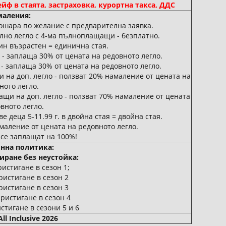
йф в стаята, застраховка, курортна такса, ДДС
аления:
 кошара по желание с предварителна заявка.
елно легло с 4-ма пълноплащащи - безплатно.
дин възрастен = единична стая.
и - заплаща 30% от цената на редовното легло.
и - заплаща 30% от цената на редовното легло.
ни на доп. легло - ползват 20% намаление от цената на
ното легло.
щащи на доп. легло - ползват 70% намаление от цената
вното легло.
 деца 5-11.99 г. в двойна стая = двойна стая.
амаление от цената на редовното легло.
 се заплащат на 100%!
нна политика:
иране без неустойка:
истигане в сезон 1;
ристигане в сезон 2
ристигане в сезон 3
ристигане в сезон 4
стигане в сезони 5 и 6
l Inclusive 2026