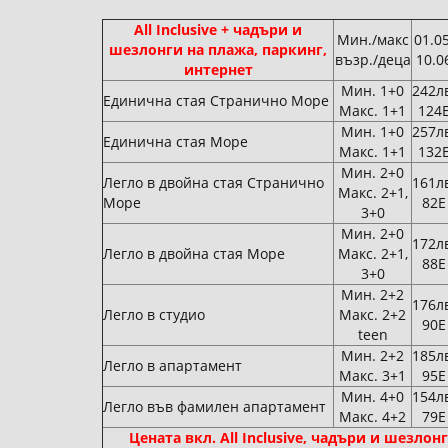
All Inclusive + чадъри и
Мин./макс
01.05
шезлонги на плажа, паркинг,
възр./деца
10.0
интернет
Мин. 1+0
242л
Единична стая Странично Море
Макс. 1+1
124
Мин. 1+0
257л
Единична стая Море
Макс. 1+1
132
Мин. 2+0
Легло в двойна стая Странично
161л
Макс. 2+1,
Море
82Е
3+0
Мин. 2+0
172л
Легло в двойна стая Море
Макс. 2+1,
88Е
3+0
Мин. 2+2
176л
Легло в студио
Макс. 2+2
90Е
teen
Мин. 2+2
185л
Легло в апартамент
Макс. 3+1
95Е
Мин. 4+0
154л
Легло във фамилен апартамент
Макс. 4+2
79Е
Цената вкл. All Inclusive, чадъри и шезло