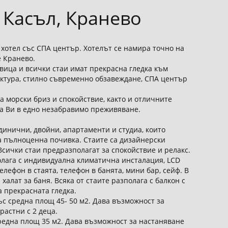
 Касъл, Кранево
 хотел със СПА център. Хотелът се намира точно на
 Кранево.
вица и всички стаи имат прекрасна гледка към
ектура, стилно съвременно обзавеждане, СПА център
 морски бриз и спокойствие, както и отличните
а Ви в едно незабравимо преживяване.
динични, двойни, апартаменти и студиа, които
а пълноценна почивка. Стаите са дизайнерски
Всички стаи предразполагат за спокойствие и релакс.
олага с индивидуална климатична инсталация, LCD
елефон в стаята, телефон в банята, мини бар, сейф. В
халат за баня. Всяка от стаите разполага с балкон с
а прекрасната гледка.
с средна площ 45- 50 м2. Дава възможност за
растни с 2 деца.
средна площ 35 м2. Дава възможност за настаняване