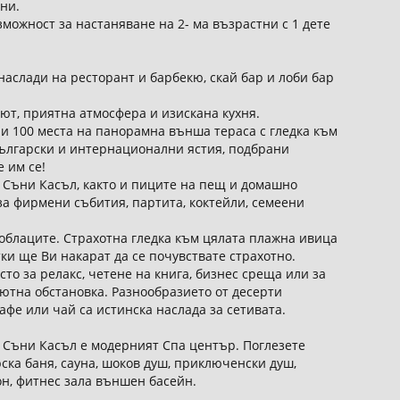
тни.
зможност за настаняване на 2- ма възрастни с 1 дете
наслади на ресторант и барбекю, скай бар и лоби бар
ют, приятна атмосфера и изискана кухня.
 и 100 места на панорамна външа тераса с гледка към
ългарски и интернационални ястия, подбрани
 им се!
л Съни Касъл, както и пиците на пещ и домашно
за фирмени събития, партита, коктейли, семеени
 облаците. Страхотна гледка към цялата плажна ивица
ки ще Ви накарат да се почувствате страхотно.
то за релакс, четене на книга, бизнес среща или за
уютна обстановка. Разнообразието от десерти
фе или чай са истинска наслада за сетивата.
 Съни Касъл е модерният Спа център. Поглезете
рска баня, сауна, шоков душ, приключенски душ,
он, фитнес зала външен басейн.