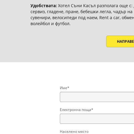
Удобствата:
Хотел Съни Касъл разполага още с: 
сервиз, гладене, пране, бебешки легла, чадър на
сувенири, велосипеди под наем, Rent a car, обме
волейбол и футбол.
НАПРАВЕ
Име*
Електронна поща*
Населено място