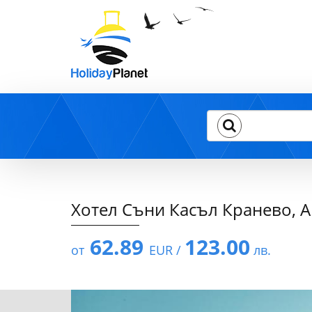
Хотел Съни Касъл Кранево, All
62.89
123.00
от
EUR /
лв.