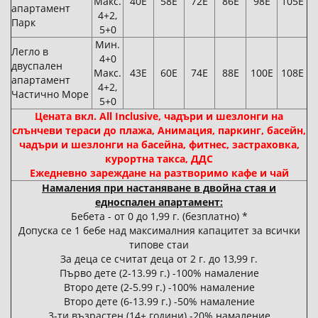
Макс.
40Е
58Е
72Е
86Е
98Е
105Е
апартамент
4+2,
Парк
5+0
Мин.
Легло в
4+0
двуспален
Макс.
43Е
60Е
74Е
88Е
100Е
108Е
апартамент
4+2,
Частично Море
5+0
Цената вкл. All Inclusive, чадъри и шезлонги на
слънчеви тераси до плажа, Анимация, паркинг, басейн,
чадъри и шезлонги на басейна, фитнес, застраховка,
курортна такса, ДДС
Ежедневно зареждане на разтворимо кафе и чай
Намаления при настаняване в двойна стая и
едноспален апартамент:
Бебета - от 0 до 1,99 г. (безплатно) *
Допуска се 1 бебе над максималния капацитет за всички
типове стаи
За деца се считат деца от 2 г. до 13,99 г.
Първо дете (2-13.99 г.) -100% намаление
Второ дете (2-5.99 г.) -100% намаление
Второ дете (6-13.99 г.) -50% намаление
3-ти възрастен (14+ години) -20% намаление