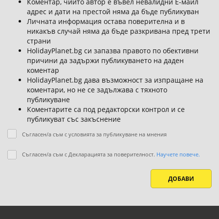
Коментар, чийто автор е въвел невалидни Е-майл
адрес и дати на престой няма да бъде публикуван
Личната информация остава поверителна и в
никакъв случай няма да бъде разкривана пред трети
страни
HolidayPlanet.bg си запазва правото по обективни
причини да задържи публикуването на даден
коментар
HolidayPlanet.bg дава възможност за изпращане на
коментари, но не се задължава с тяхното
публикуване
Коментарите са под редакторски контрол и се
публикуват със закъснение
Съгласен/а съм с условията за публикуване на мнения
Съгласен/а съм с Декларацията за поверителност.
Научете повече.
ДОБАВИ