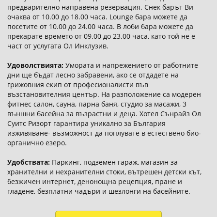
предварително направена резервация. Снек барът Ви
очаква от 10.00 до 18.00 часа. Lounge бара можете да
посетите от 10.00 до 24.00 часа. В лоби бара можете да
прекарате времето от 09.00 до 23.00 часа, като той не е
част от услугата Ол Инклузив.
Удоволствията:
Умората и напрежението от работните
дни ще бъдат лесно забравени, ако се отдадете на
грижовния екип от професионалисти във
възстановителния център. На разположение са модерен
фитнес салон, сауна, парна баня, студио за масажи, 3
външни басейна за възрастни и деца. Хотел Сънрайз Ол
Суитс Ризорт гарантира уникално за България
изживяване- възможност да поплувате в естествено био-
органично езеро.
Удобствата:
Паркинг, подземен гараж, магазин за
хранителни и нехранителни стоки, вътрешен детски кът,
безжичен интернет, денонощна рецепция, пране и
гладене, безплатни чадъри и шезлонги на басейните.