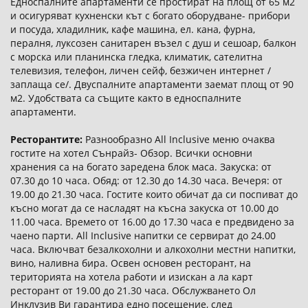
Едноспалните апартаменти се простират на площ от 65 м2
и осигуряват кухненски кът с богато оборудване- прибори
и посуда, хладилник, кафе машина, ел. кана, фурна,
пералня, луксозен санитарен възел с душ и сешоар, балкон
с морска или планинска гледка, климатик, сателитна
телевизия, телефон, личен сейф, безжичен интернет /
заплаща се/. Двуспалните апартаменти заемат площ от 90
м2. Удобствата са същите както в едноспалните
апартаменти.
Ресторантите:
Разнообразно All Inclusive меню очаква
гостите на хотел Сънрайз- Обзор. Всички основни
хранения са на богато заредена блок маса. Закуска: от
07.30 до 10 часа. Обяд: от 12.30 до 14.30 часа. Вечеря: от
19.00 до 21.30 часа. Гостите които обичат да си поспиват до
късно могат да се насладят на късна закуска от 10.00 до
11.00 часа. Времето от 16.00 до 17.30 часа е предвидено за
чаено парти. All Inclusive напитки се сервират до 24.00
часа. Включват безалкохолни и алкохолни местни напитки,
вино, наливна бира. Освен основен ресторант, на
територията на хотела работи и изискан а ла карт
ресторант от 19.00 до 21.30 часа. Обслужването Ол
Инклузив Ви гарантира едно посещение, след