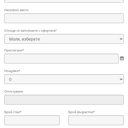
Населено място
Откъде се запознахте с офертата?
Пристигане*
Нощувки*
Отпътуване
Брой стаи*
Брой възрастни*