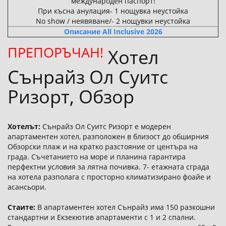
международен паспорт!
При късна анулация- 1 нощувка неустойка
No show / неявяване/- 2 нощувки неустойка
Описание All Inclusive 2026
ПРЕПОРЪЧАН!
Хотел
Сънрайз Ол Суитс
Ризорт, Обзор
Хотелът:
Сънрайз Ол Суитс Ризорт е модерен
апартаментен хотел, разположен в близост до обширния
Обзорски плаж и на кратко разстояние от центъра на
града. Съчетанието на море и планина гарантира
перфектни условия за лятна почивка. 7- етажната сграда
на хотела разполага с просторно климатизирано фоайе и
асансьори.
Стаите:
В апартаментен хотел Сънрайз има 150 разкошни
стандартни и Екзекютив апартаменти с 1 и 2 спални.