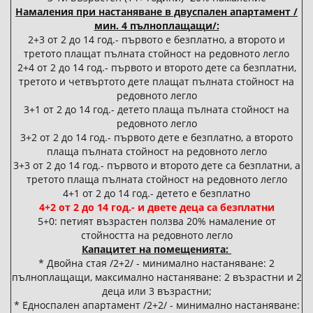
Намаления при настаняване в двуспален апартамент /
мин. 4 пълноплащащи/:
2+3 от 2 до 14 год.- първото е безплатно, а второто и
третото плащат пълната стойност на редовното легло
2+4 от 2 до 14 год.- първото и второто дете са безплатни,
третото и четвъртото дете плащат пълната стойност на
редовното легло
3+1 от 2 до 14 год.- детето плаща пълната стойност на
редовното легло
3+2 от 2 до 14 год.- първото дете е безплатно, а второто
плаща пълната стойност на редовното легло
3+3 от 2 до 14 год.- първото и второто дете са безплатни, а
третото плаща пълната стойност на редовното легло
4+1 от 2 до 14 год.- детето е безплатно
4+2 от 2 до 14 год.- и двете деца са безплатни
5+0: петият възрастен ползва 20% намаление от
стойността на редовното легло
Капацитет на помещенията:
* Двойна стая /2+2/ - минимално настаняване: 2
пълноплащащи, максимално настаняване: 2 възрастни и 2
деца или 3 възрастни;
* Едноспален апартамент /2+2/ - минимално настаняване: