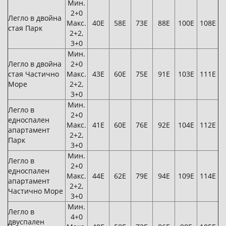
Мин.
2+0
Легло в двойна
Макс.
40Е
58Е
73Е
88Е
100Е
108Е
стая Парк
2+2,
3+0
Мин.
Легло в двойна
2+0
стая Частично
Макс.
43Е
60Е
75Е
91Е
103Е
111Е
Море
2+2,
3+0
Мин.
Легло в
2+0
едноспален
Макс.
41Е
60Е
76Е
92Е
104Е
112Е
апартамент
2+2,
Парк
3+0
Мин.
Легло в
2+0
едноспален
Макс.
44Е
62Е
79Е
94Е
109Е
114Е
апартамент
2+2,
Частично Море
3+0
Мин.
Легло в
4+0
двуспален