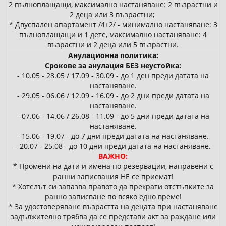
2 пълноплащащи, максимално настаняване: 2 възрастни и
2 деца или 3 възрастни;
* Двуспален апартамент /4+2/ - минимално настаняване: 3
пълноплащащи и 1 дете, максимално настаняване: 4
възрастни и 2 деца или 5 възрастни.
Анулационна политика:
Срокове за анулация БЕЗ неустойка:
- 10.05 - 28.05 / 17.09 - 30.09 - до 1 ден преди датата на
настаняване.
- 29.05 - 06.06 / 12.09 - 16.09 - до 2 дни преди датата на
настаняване.
- 07.06 - 14.06 / 26.08 - 11.09 - до 5 дни преди датата на
настаняване.
- 15.06 - 19.07 - до 7 дни преди датата на настаняване.
- 20.07 - 25.08 - до 10 дни преди датата на настаняване.
ВАЖНО:
* Промени на дати и имена по резервации, направени с
ранни записвания НЕ се приемат!
* Хотелът си запазва правото да прекрати отстъпките за
ранно записване по всяко едно време!
* За удостоверяване възрастта на децата при настаняване
задължително трябва да се представи aкт за раждане или