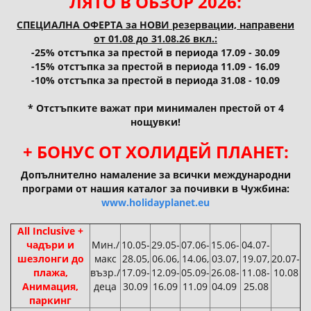
ЛЯТО В ОБЗОР 2026:
СПЕЦИАЛНА ОФЕРТА за НОВИ резервации, направени
от 01.08 до 31.08.26 вкл.:
-25% отстъпка за престой в периода 17.09 - 30.09
-15% отстъпка за престой в периода 11.09 - 16.09
-10% отстъпка за престой в периода 31.08 - 10.09
* Отстъпките важат при минимален престой от 4
нощувки!
+ БОНУС ОТ ХОЛИДЕЙ ПЛАНЕТ:
Допълнително намаление за всички международни
програми от нашия каталог за почивки в Чужбина:
www.holidayplanet.eu
All Inclusive +
чадъри и
Мин./
10.05-
29.05-
07.06-
15.06-
04.07-
шезлонги до
макс
28.05,
06.06,
14.06,
03.07,
19.07,
20.07-
плажа,
възр./
17.09-
12.09-
05.09-
26.08-
11.08-
10.08
Анимация,
деца
30.09
16.09
11.09
04.09
25.08
паркинг