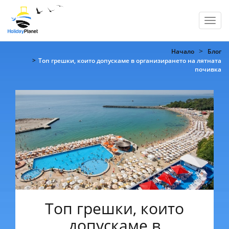
Toggl
navig
Начало
Блог
​Топ грешки, които допускаме в организирането на лятната
почивка
​Топ грешки, които
допускаме в