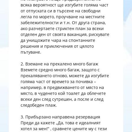
всяка вероятност ще изгубите голяма част
от отпуската си в търсене на свободни
легла по морето, проучване на местните
забележителности и т.н. От друга страна,
ако разчертаете стриктен план за всеки
отделен ден от своята ваканция, рискувате
да унищожите чара на спонтанните
решения и приключения от цялото
пътуване.
2. Вземане на прекалено много багаж
Вземете средно много багаж, защото с
прекаляването отново, можете да изгубите
голяма част от времето за почивка –
например, в предвижването от място на
място, в чуденето кой тоалет да облечете
всеки ден след сутрешен, а после и след
следобеден плаж.
3. Прибързано направена резервация
Преди да кажете „Да, това е идеалният
хотел за мен!“ , сравнете цените му с тези