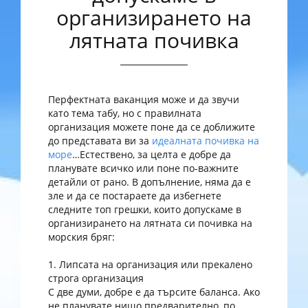
организирането на
лятната почивка
Перфектната ваканция може и да звучи
като тема табу, но с правилната
организация можете поне да се доближите
до представата ви за
идеалната почивка на
море
…Естествено, за целта е добре да
планувате всичко или поне по-важните
детайли от рано. В допълнение, няма да е
зле и да се постараете да избегнете
следните топ грешки, които допускаме в
организирането на лятната си почивка на
морския бряг:
1. Липсата на организация или прекалено
строга организация
С две думи, добре е да търсите баланса. Ако
не планувате нищо предварително, по