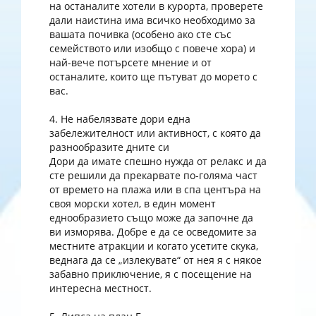
на останалите хотели в курорта, проверете
дали наистина има всичко необходимо за
вашата почивка (особено ако сте със
семейството или изобщо с повече хора) и
най-вече потърсете мнение и от
останалите, които ще пътуват до морето с
вас.
4. Не набелязвате дори една
забележителност или активност, с която да
разнообразите дните си
Дори да имате спешно нужда от релакс и да
сте решили да прекарвате по-голяма част
от времето на плажа или в спа центъра на
своя морски хотел, в един момент
еднообразието също може да започне да
ви изморява. Добре е да се осведомите за
местните атракции и когато усетите скука,
веднага да се „излекувате“ от нея я с някое
забавно приключение, я с посещение на
интересна местност.