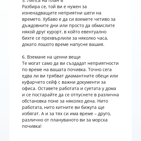
5. Липса на план Б
Разбира се, той ви е нужен за
изненадващите неприятни шеги на
времето. Хубаво е да си вземете четиво за
дъждовните дни или просто да обмислите
някой друг курорт, в който евентуално
бихте се прехвърлили за няколко часа,
докато лошото време напусне вашия.
6. Вземане на ценни вещи
Те могат само да ви създадат неприятности
по време на вашата почивка. Точно сега
едва ли ви трябват диамантните обеци или
куфарчето сейф с важни документи за
офиса. Оставете работата и суетата у дома
и се постарайте да се отпуснете в различна
обстановка поне за няколко дена. Нито
работата, нито китните ви бижута ще
избягат. А и за тях си има време – друго,
различно от плануваното ви за морска
почивка!