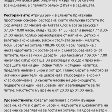
поддържа всеки ден. Хавлиите и кърпите се сменят
всекидневно, а спалното бельо- 2 пъти в седмицата.
Ресторантите:
Атриум Бийч в Елените притежава
просторен основен ресторант, който обслужва гостите по
формулата Ол Инклузив- богата блок маса за закуска /
07.30- 10.00 часа/, обяд / 12.30- 14.30 часа/ и вечеря / 18.30-
21.00 часа/, голямо разнообразие от напитки, детско и
вегетарианско меню, високи столчета за най- малките.
Лоби барът на хотела / 08.30- 00.00 часа/ привлича с
нестандартната си обстановка и с многообразието си от
питиета, леки закуски, десерти. Бар басейнът / 09.00- 17.00
часа/ със сигурност ще Ви разхлади и ободри през най-
горещите летни дни. Освен топли и студени напитки,
предлага наливна бира и хот дог. Пиано барът е мястото за
истински ценители на шикозната атмосфера и високия
клас обслужване. В късните часове на денонощието,
подарете си един незабравим миг и заповядайте за по
питие. Работното му време е от 20.00 до 04.00 часа.
Удоволствията:
Хотелът разполага с голям външен
басейн, както и с детски басейн. Чадърите и шезлонгите на
басейна са безплатни за гости на хотела. На броени метри