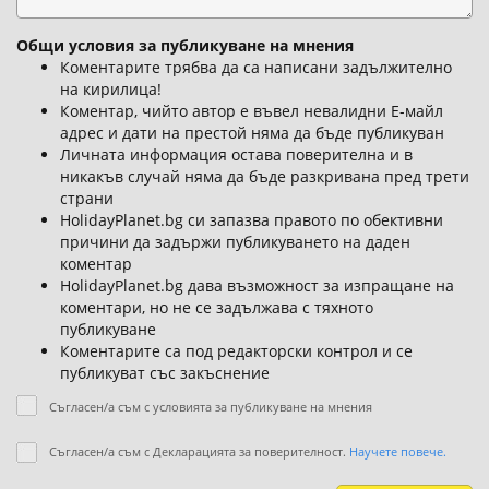
Общи условия за публикуване на мнения
Коментарите трябва да са написани задължително
на кирилица!
Коментар, чийто автор е въвел невалидни Е-майл
адрес и дати на престой няма да бъде публикуван
Личната информация остава поверителна и в
никакъв случай няма да бъде разкривана пред трети
страни
HolidayPlanet.bg си запазва правото по обективни
причини да задържи публикуването на даден
коментар
HolidayPlanet.bg дава възможност за изпращане на
коментари, но не се задължава с тяхното
публикуване
Коментарите са под редакторски контрол и се
публикуват със закъснение
Съгласен/а съм с условията за публикуване на мнения
Съгласен/а съм с Декларацията за поверителност.
Научете повече.