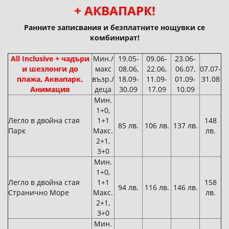
+ АКВАПАРК!
Ранните записвания и безплатните нощувки се
комбинират!
All Inclusive + чадъри
Мин./
19.05-
09.06-
23.06-
и шезлонги до
макс
08.06,
22.06,
06.07,
07.07-
плажа, Аквапарк,
възр./
18.09-
11.09-
01.09-
31.08
Анимация
деца
30.09
17.09
10.09
Мин.
1+0,
Легло в двойна стая
1+1
148
85 лв.
106 лв.
137 лв.
Парк
Макс.
лв.
2+1,
3+0
Мин.
1+0,
Легло в двойна стая
1+1
158
94 лв.
116 лв.
146 лв.
Странично Море
Макс.
лв.
2+1,
3+0
Мин.