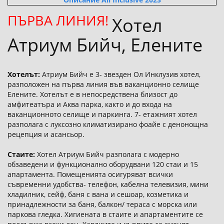
ПЪРВА ЛИНИЯ!
Хотел
Атриум Бийч, Елените
Хотелът:
Атриум Бийч е 3- звезден Ол Инклузив хотел,
разположен на първа линия във ваканционно селище
Елените. Хотелът е в непосредствена близост до
амфитеатъра и Аква парка, както и до входа на
ваканционното селище и паркинга. 7- етажният хотел
разполага с луксозно климатизирано фоайе с денонощна
рецепция и асансьор.
Стаите:
Хотел Атриум Бийч разполага с модерно
обзаведени и функционално оборудвани 120 стаи и 15
апартамента. Помещенията осигуряват всички
съвременни удобства- телефон, кабелна телевизия, мини
хладилник, сейф, баня с вана и сешоар, козметика и
принадлежности за баня, балкон/ тераса с морска или
паркова гледка. Хигиената в стаите и апартаментите се