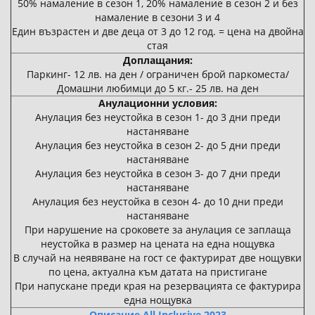
50% намаление в сезон 1, 20% намаление в сезон 2 и без
намаление в сезони 3 и 4
Един възрастен и две деца от 3 до 12 год. = цена на двойна
стая
Доплащания:
Паркинг- 12 лв. на ден / ограничен брой паркоместа/
Домашни любимци до 5 кг.- 25 лв. на ден
Анулационни условия:
Анулация без неустойка в сезон 1- до 3 дни преди
настаняване
Анулация без неустойка в сезон 2- до 5 дни преди
настаняване
Анулация без неустойка в сезон 3- до 7 дни преди
настаняване
Анулация без неустойка в сезон 4- до 10 дни преди
настаняване
При нарушение на сроковете за анулация се заплаща
неустойка в размер на цената на една нощувка
В случай на неявяване на гост се фактурират две нощувки
по цена, актуална към датата на пристигане
При напускане преди края на резервацията се фактурира
една нощувка
Описание All Inclusive 2023