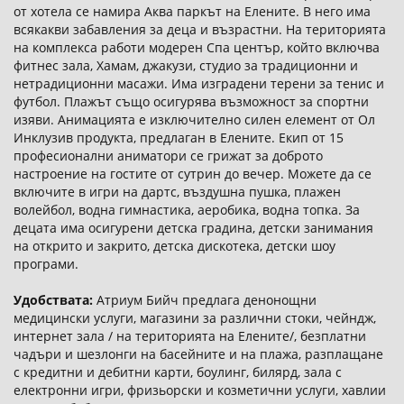
от хотела се намира Аква паркът на Елените. В него има
всякакви забавления за деца и възрастни. На територията
на комплекса работи модерен Спа център, който включва
фитнес зала, Хамам, джакузи, студио за традиционни и
нетрадиционни масажи. Има изградени терени за тенис и
футбол. Плажът също осигурява възможност за спортни
изяви. Анимацията е изключително силен елемент от Ол
Инклузив продукта, предлаган в Елените. Екип от 15
професионални аниматори се грижат за доброто
настроение на гостите от сутрин до вечер. Можете да се
включите в игри на дартс, въздушна пушка, плажен
волейбол, водна гимнастика, аеробика, водна топка. За
децата има осигурени детска градина, детски занимания
на открито и закрито, детска дискотека, детски шоу
програми.
Удобствата:
Атриум Бийч предлага денонощни
медицински услуги, магазини за различни стоки, чейндж,
интернет зала / на територията на Елените/, безплатни
чадъри и шезлонги на басейните и на плажа, разплащане
с кредитни и дебитни карти, боулинг, билярд, зала с
електронни игри, фризьорски и козметични услуги, хавлии