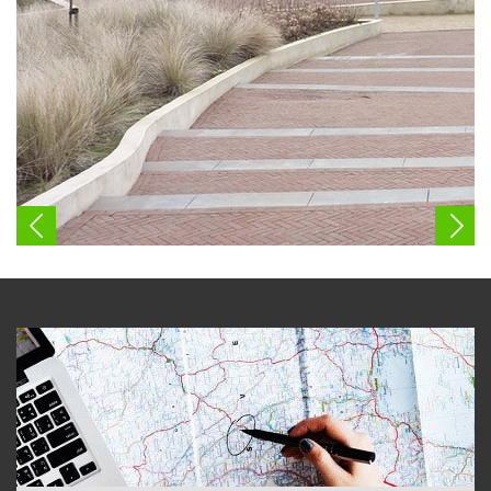
Ваканцията тук ще ви донесе множество ползи и
преимущества – от отличното разположение и
възможностите за екскурзии до близките градове и
курорти, до невероятните плажове и разнообразните
природни дадености. Ето защо отсядането в хотел в Дюни
би било изключително удачен избор:
1. Хотели в Дюни: отлично разположение – курортен
комплекс Дюни се намира в близост до населени места
като Созопол, Приморско и Царево. Подобно разположение
на курорта е значително преимущество за почиващите в
хотелите тук, особено съчетано с удобния обществен
транспорт. Във всеки един ден от своята ваканция можете
както да се отправите на екскурзия към споменатите
населени места, така и да се възползвате от наличните в
тях услуги.
2. Хотели в Дюни: красив плаж – плажната ивица на
курортен комплекс Дюни безспорно е една от най-добрите
такива по родното Черноморие. Чистотата на пясъка тук
ще изненада всеки един посетител, а във водата липсват
внезапни хлътвания и повишения на дълбочината. Така
че ако си търсите място, където можете да прекарате
незабравими мигове на плажа, отсядането на хотел в този