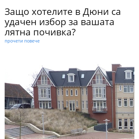
Защо хотелите в Дюни са
удачен избор за вашата
лятна почивка?
прочети повече
Дюни е сред сравнително новите черноморски курорти у
нас, като изграждането му се реализира през 1987 година.
Разположен на брега на морето и заобиколен от красива
борова гора, той е идеалното място, където да отседнете на
хотел по време на следващата си лятна почивка.